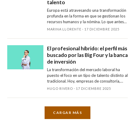
talento
Europa está atravesando una transformación
profunda en la forma en que se gestionan los
recursos humanos y la nómina. Lo que antes
era un proceso esencialmente administrativo
MARINA LLORENTE · 17 DICIEMBRE 2025
ahora se ha convertido e…
El profesional híbrido: el perfil más
buscado por las Big Four y la banca
de inversión
La transformación del mercado laboral ha
puesto el foco en un tipo de talento distinto al
tradicional. Hoy, empresas de consultoría,
auditoría y banca buscan profesionales
HUGO RIVERO · 17 DICIEMBRE 2025
capaces de unir conocimient…
CARGAR MÁS