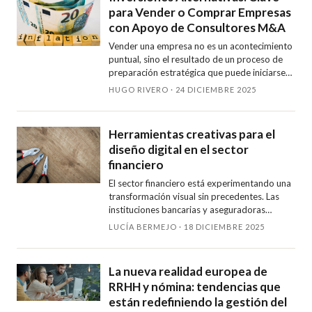
para Vender o Comprar Empresas
con Apoyo de Consultores M&A
Vender una empresa no es un acontecimiento
puntual, sino el resultado de un proceso de
preparación estratégica que puede iniciarse
años antes de salir al mercado. No se trata
HUGO RIVERO · 24 DICIEMBRE 2025
únicamente de encontrar …
Herramientas creativas para el
diseño digital en el sector
financiero
El sector financiero está experimentando una
transformación visual sin precedentes. Las
instituciones bancarias y aseguradoras
buscan nuevas formas de comunicarse con
LUCÍA BERMEJO · 18 DICIEMBRE 2025
sus clientes mediante diseños qu…
La nueva realidad europea de
RRHH y nómina: tendencias que
están redefiniendo la gestión del