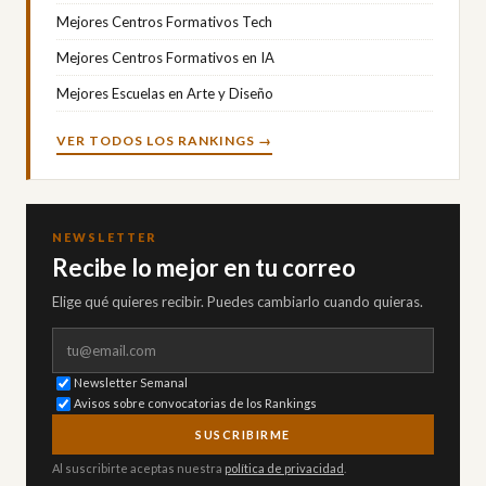
Mejores Centros Formativos Tech
Mejores Centros Formativos en IA
Mejores Escuelas en Arte y Diseño
VER TODOS LOS RANKINGS →
NEWSLETTER
Recibe lo mejor en tu correo
Elige qué quieres recibir. Puedes cambiarlo cuando quieras.
Correo electrónico
Newsletter Semanal
Avisos sobre convocatorias de los Rankings
SUSCRIBIRME
Al suscribirte aceptas nuestra
política de privacidad
.