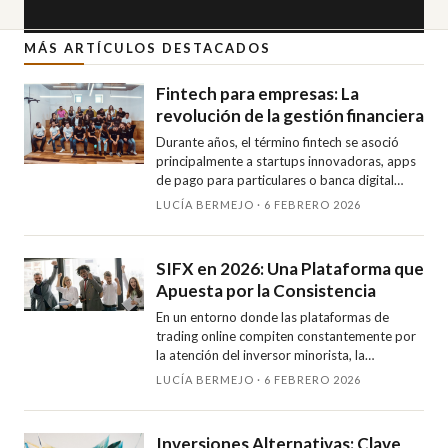
MÁS ARTÍCULOS DESTACADOS
Fintech para empresas: La
revolución de la gestión financiera
Durante años, el término fintech se asoció
principalmente a startups innovadoras, apps
de pago para particulares o banca digital
orientada al consumidor. Sin embargo, esa
LUCÍA BERMEJO · 6 FEBRERO 2026
visión se ha quedado corta. …
SIFX en 2026: Una Plataforma que
Apuesta por la Consistencia
En un entorno donde las plataformas de
trading online compiten constantemente por
la atención del inversor minorista, la
diferenciación real suele aparecer con el uso
LUCÍA BERMEJO · 6 FEBRERO 2026
continuado. Más allá del diseño …
Inversiones Alternativas: Clave