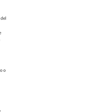
 del
e
e
to o
e