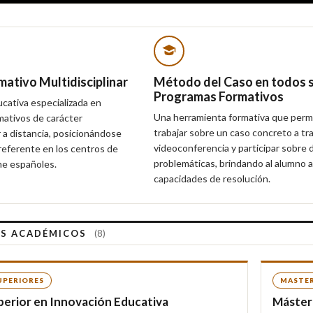
ativo Multidisciplinar
Método del Caso en todos 
Programas Formativos
ucativa especializada en
Una herramienta formativa que perm
ativos de carácter
trabajar sobre un caso concreto a tr
r a distancia, posicionándose
videoconferencia y participar sobre d
eferente en los centros de
problemáticas, brindando al alumno 
ne españoles.
capacidades de resolución.
S ACADÉMICOS
(8)
UPERIORES
MASTE
erior en Innovación Educativa
Máster