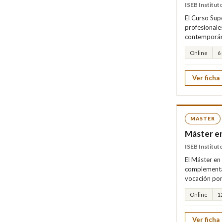
ISEB Institu
El Curso Sup
profesionale
contemporán
Online
6
Ver ficha
MASTER
Máster en
ISEB Institu
El Máster en
complementar
vocación por
Online
1
Ver ficha