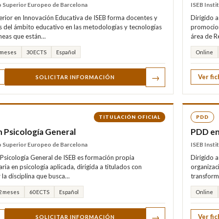
to Superior Europeo de Barcelona
ISEB Insti
erior en Innovación Educativa de ISEB forma docentes y
Dirigido 
s del ámbito educativo en las metodologías y tecnologías
promocion
eas que están…
área de 
 meses
30 ECTS
Español
Online
→
Ver fic
SOLICITAR INFORMACIÓN
TITULACIÓN OFICIAL
PDD
 Psicología General
PDD en 
to Superior Europeo de Barcelona
ISEB Insti
 Psicología General de ISEB es formación propia
Dirigido 
ia en psicología aplicada, dirigida a titulados con
organizaci
 la disciplina que busca…
transform
2 meses
60 ECTS
Español
Online
→
Ver fic
SOLICITAR INFORMACIÓN