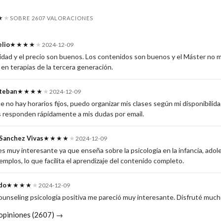
★
★
SOBRE 2607 VALORACIONES
elio
★★★★
★
2024-12-09
lidad y el precio son buenos. Los contenidos son buenos y el Máster no 
 en terapias de la tercera generación.
teban
★★★★
★
2024-12-09
 no hay horarios fijos, puedo organizar mis clases según mi disponibilida
 responden rápidamente a mis dudas por email.
 Sanchez Vivas
★★★★
★
2024-12-09
s muy interesante ya que enseña sobre la psicología en la infancia, adol
emplos, lo que facilita el aprendizaje del contenido completo.
do
★★★★
★
2024-12-09
ounseling psicología positiva me pareció muy interesante. Disfruté much
 opiniones (2607) →