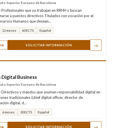
tuto Superior Europeo de Barcelona
a: Profesionales que ya trabajan en RRHH y buscan
arse a puestos directivos Titulados con vocación por el
Recursos Humanos que desean…
12 meses
60 ECTS
Español
→
ha
SOLICITAR INFORMACIÓN
Digital Business
tuto Superior Europeo de Barcelona
a: Directivos y mandos que asumen responsabilidad digital en
ones tradicionales (chief digital officer, director de
ación digital, d…
6 meses
20 ECTS
Español
→
ha
SOLICITAR INFORMACIÓN