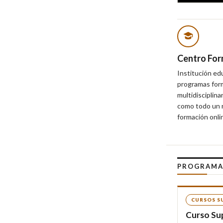
Centro Form
Institución ed
programas form
multidisciplina
como todo un r
formación onli
PROGRAMA
CURSOS S
Curso Sup