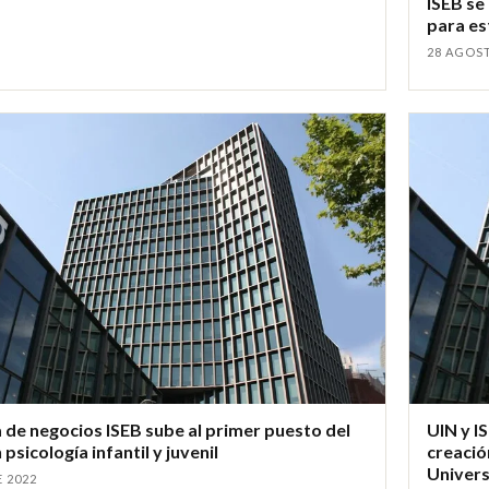
ISEB se
para es
28 AGOS
 de negocios ISEB sube al primer puesto del
UIN y I
 psicología infantil y juvenil
creació
Univers
 2022