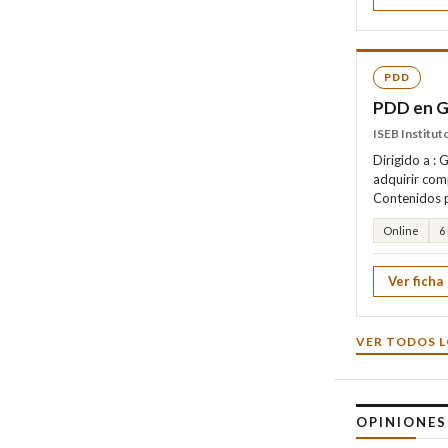
PDD
PDD en G
ISEB Institu
Dirigido a :
adquirir com
Contenidos p
Online
6
Ver ficha
VER TODOS L
OPINIONE