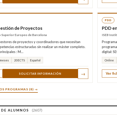
PDD
estión de Proyectos
PDD en
to Superior Europeo de Barcelona
ISEB Insti
 Gestores de proyectos y coordinadores que necesitan
Programa 
petencias estructuradas sin realizar un máster completo.
programa 
rincipales : M…
digital: 
 meses
20 ECTS
Español
Online
→
Ver fic
SOLICITAR INFORMACIÓN
OS PROGRAMAS (8) →
S DE ALUMNOS
(2607)