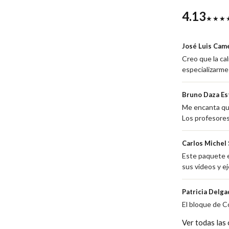
4.13
★★★
José Luis Cam
Creo que la ca
especializarme
Bruno Daza Es
Me encanta que
Los profesores
Carlos Michel
Este paquete e
sus videos y ej
Patricia Delga
El bloque de C
Ver todas las