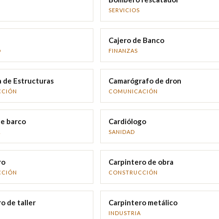
SERVICIOS
Cajero de Banco
O
FINANZAS
a de Estructuras
Camarógrafo de dron
CCIÓN
COMUNICACIÓN
de barco
Cardiólogo
A
SANIDAD
ro
Carpintero de obra
CCIÓN
CONSTRUCCIÓN
o de taller
Carpintero metálico
INDUSTRIA