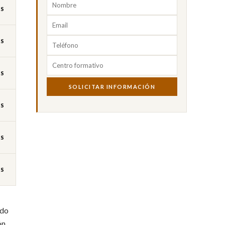
ES
ES
ES
SOLICITAR INFORMACIÓN
ES
ES
ES
ndo
ón