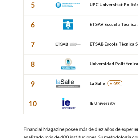
5
UPC Universitat Politè
6
ETSAV Escuela Técnica 
7
ETSAB Escola Tècnica S
8
Universidad Politécnic
9
La Salle
★ QEC
10
IE University
Financial Magazine posee más de diez años de experien
analizado más de 400 instituciones. Su metodología co