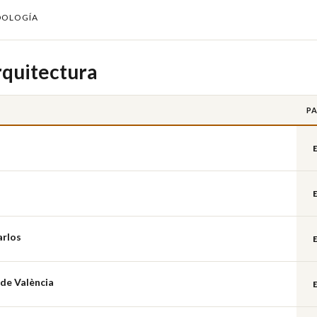
DOLOGÍA
rquitectura
PA
arlos
 de València