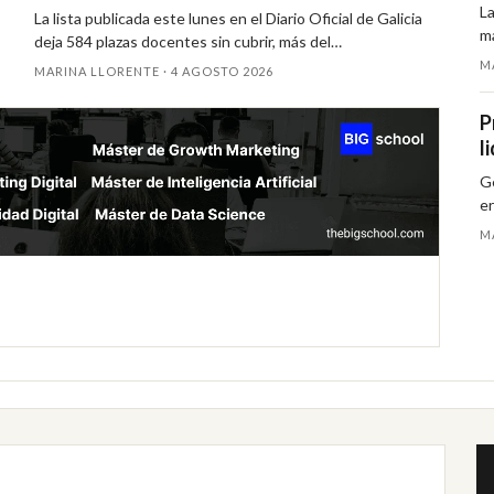
candidatos
La
La lista publicada este lunes en el Diario Oficial de Galicia
m
deja 584 plazas docentes sin cubrir, más del…
M
MARINA LLORENTE ·
4 AGOSTO 2026
P
l
Ge
er
M