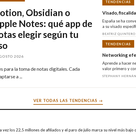
TENDENCIAS
otion, Obsidian o
Visado, fiscali
pple Notes: qué app de
España se ha conve
a su visado específi
otas elegir según tu
BEATRIZ QUINTERO 
so
TENDENCIAS
Networking efec
AGOSTO 2026
Aprende a hacer ne
 para la toma de notas digitales. Cada
valor primero y con
tarse a ...
STEPHANY HERNÁND
VER TODAS LAS TENDENCIAS →
 vez los 22,5 millones de afiliados y el paro de julio marca su nivel más baj