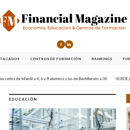
STACADOS
CENTROS DE FORMACIÓN
RANKINGS
FO
conomía, educación, fin
a 4, 6 y 8 alumnos y las de Bachillerato a 30
El BOE publica el real decre
●
EDUCACIÓN