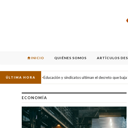
INICIO
QUIÉNES SOMOS
ARTÍCULOS DE
Financial Magazine — E
Educación y sindicatos ultiman el decreto que baja las ratios de Infantil 
ÚLTIMA HORA
●
ECONOMÍA