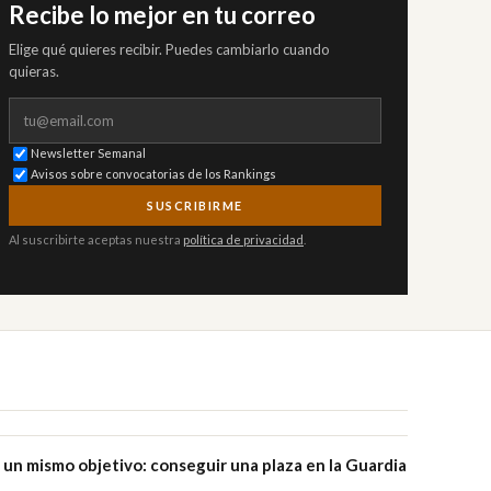
Recibe lo mejor en tu correo
Elige qué quieres recibir. Puedes cambiarlo cuando
quieras.
Correo electrónico
Newsletter Semanal
Avisos sobre convocatorias de los Rankings
SUSCRIBIRME
Al suscribirte aceptas nuestra
política de privacidad
.
 un mismo objetivo: conseguir una plaza en la Guardia