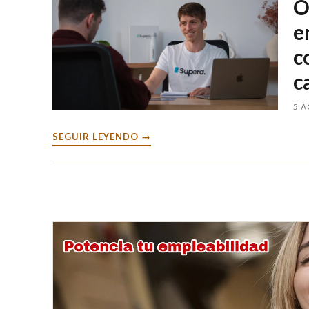
O
e
c
c
5 
SEGUIR LEYENDO →