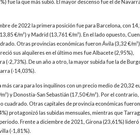
%) fue la que más subió. El mayor descenso fue el de Navarr
iembre de 2022 la primera posición fue para Barcelona, con 14
13,85 €/m²) y Madrid (13,761 €/m²). En el lado opuesto, Cue
adrado. Otras provincias económicas fueron Ávila (3,32 €/m²)
reció sus alquileres en el último mes fue Albacete (2,95%),
a (-2,73%). De un año a otro, la mayor subida fue la de Burg
varra (-14,03%).
la más cara para los inquilinos con un precio medio de 20,32 e
m²) y Donostia-San Sebastián (17,50 €/m²). Por el contrario,
o cuadrado. Otras capitales de provincia económicas fueron
,04%) protagonizó las subidas mensuales, mientras que Tarra
 periodo. Frente a diciembre de 2021, Girona (23,61%) lideró 
illa (-1,81%).