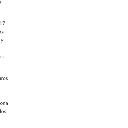
a
,17
nca
 y
os
uros
gona
los