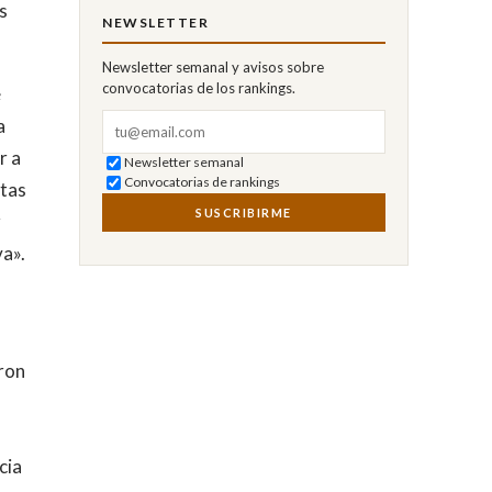
s
NEWSLETTER
Newsletter semanal y avisos sobre
convocatorias de los rankings.
e
Correo electrónico
a
r a
Newsletter semanal
Convocatorias de rankings
rtas
SUSCRIBIRME
r
va».
eron
cia