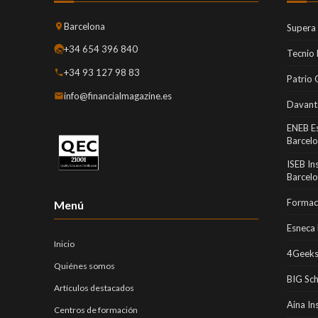
Barcelona
Supera
+34 654 396 840
Tecnio
+34 93 127 98 83
Patrio 
info@financialmagazine.es
Davant
ENEB E
Barcel
ISEB In
Barcel
Formaci
Menú
Esneca 
Inicio
4Geeks
Quiénes somos
BIG Sc
Artículos destacados
Aina In
Centros de formación