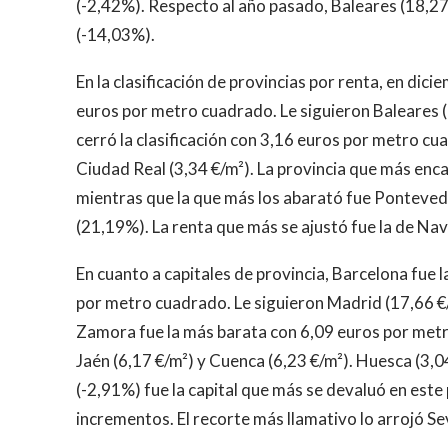
(-2,42%). Respecto al año pasado, Baleares (18,27
(-14,03%).
En la clasificación de provincias por renta, en dic
euros por metro cuadrado. Le siguieron Baleares (
cerró la clasificación con 3,16 euros por metro cu
Ciudad Real (3,34 €/m²). La provincia que más enca
mientras que la que más los abarató fue Pontevedr
(21,19%). La renta que más se ajustó fue la de Na
En cuanto a capitales de provincia, Barcelona fue 
por metro cuadrado. Le siguieron Madrid (17,66 €/
Zamora fue la más barata con 6,09 euros por metr
Jaén (6,17 €/m²) y Cuenca (6,23 €/m²). Huesca (3
(-2,91%) fue la capital que más se devaluó en este
incrementos. El recorte más llamativo lo arrojó Sev