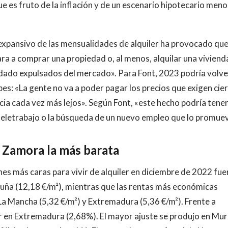
 es fruto de la inflación y de un escenario hipotecario meno
 expansivo de las mensualidades de alquiler ha provocado qu
ra a comprar una propiedad o, al menos, alquilar una viviend
edado expulsados del mercado». Para Font, 2023 podría volve
rbes: «La gente no va a poder pagar los precios que exigen cie
cia cada vez más lejos». Según Font, «este hecho podría tene
 teletrabajo o la búsqueda de un nuevo empleo que lo promue
y Zamora la más barata
nes más caras para vivir de alquiler en diciembre de 2022 fu
luña (12,18 €/m²), mientras que las rentas más económicas
a-La Mancha (5,32 €/m²) y Extremadura (5,36 €/m²). Frente a
r en Extremadura (2,68%). El mayor ajuste se produjo en Mur