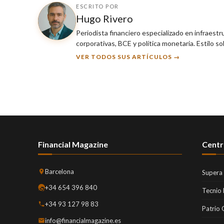
ESCRITO POR
Hugo Rivero
Periodista financiero especializado en infraest
corporativas, BCE y política monetaria. Estilo so
VER TODOS SUS ARTÍCULOS →
Financial Magazine
Centr
Barcelona
Supera
+34 654 396 840
Tecnio
+34 93 127 98 83
Patrio 
info@financialmagazine.es