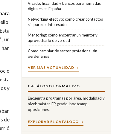
Visado, fiscalidad y bancos para nómadas
digitales en España
para
Networking efectivo: cómo crear contactos
ello,
sin parecer interesado
 Esta
Mentoring: cómo encontrar un mentor y
’
, un
aprovecharlo de verdad
 han
Cómo cambiar de sector profesional sin
perder años
VER MÁS ACTUALIDAD →
gocio
 esta
CATÁLOGO FORMATIVO
tos y
Encuentra programas por área, modalidad y
nivel: máster, FP, grado, bootcamp,
oposiciones.
caban
os de
EXPLORAR EL CATÁLOGO →
urrió