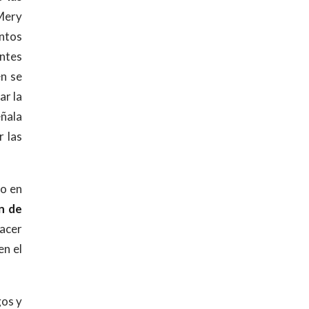
Mery
ntos
entes
én se
ar la
eñala
r las
do en
n de
hacer
en el
.
gos y