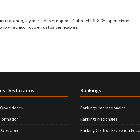
ructura, energía y mercados europeos. Cubre el IBEX 35, operaciones
brio y técnico, foco en datos verificables.
os Destacados
Rankings
 Oposiciones
Rankings Internacionales
 Formación
Rankings Nacionales
Oposiciones
Ranking Centros Excelencia Educ