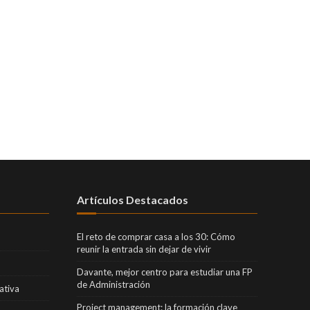
Artículos Destacados
El reto de comprar casa a los 30: Cómo
reunir la entrada sin dejar de vivir
Davante, mejor centro para estudiar una FP
de Administración
ativa
Project management: la formación clave