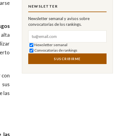
arse
NEWSLETTER
Newsletter semanal y avisos sobre
convocatorias de los rankings.
sgos
Correo electrónico
alta
lizar
Newsletter semanal
Convocatorias de rankings
perto
SUSCRIBIRME
r con
 sus
e las
 las