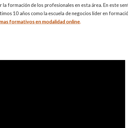
 la formación de los profesionales en esta área. En este sen
ltimos 10 años como la escuela de negocios líder en formaci
mas formativos en modalidad online
.