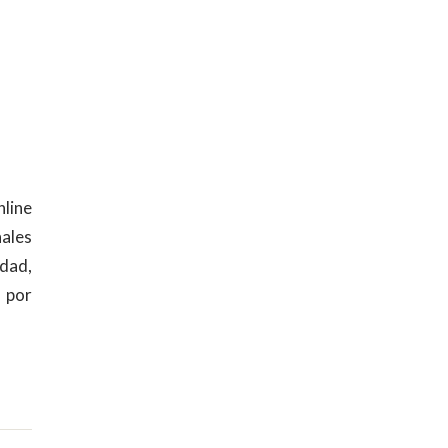
nline
nales
dad,
 por