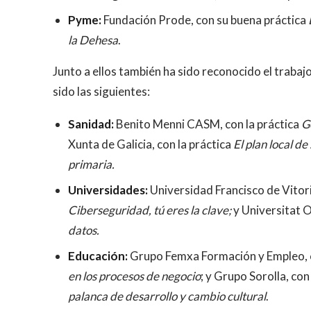
Pyme:
Fundación Prode, con su buena práctica
la Dehesa
.
Junto a ellos también ha sido reconocido el trabaj
sido las siguientes:
Sanidad:
Benito Menni CASM, con la práctica
G
Xunta de Galicia, con la práctica
El plan local d
primaria.
Universidades:
Universidad Francisco de Vitori
Ciberseguridad, tú eres la clave;
y Universitat 
datos.
Educación:
Grupo Femxa Formación y Empleo, c
en los procesos de negocio
; y Grupo Sorolla, con
palanca de desarrollo y cambio cultural
.