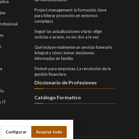
ativa
Project management: la formación clave
ine
para liderar proyectos en entornos
complejos
rofesional
Seguir las actualizaciones cripto: elige
es
noticias o precio, no las dos a la vez
o
Qué incluye realmente un servicio funerario
integral y cómo tomar decisiones
informadas en familia
ra
Fintech para empresas: La revolución de la
gestión financiera
Diccionario de Profesiones
eño
Catálogo Formativo
 IT
Configurar
Aceptar todo