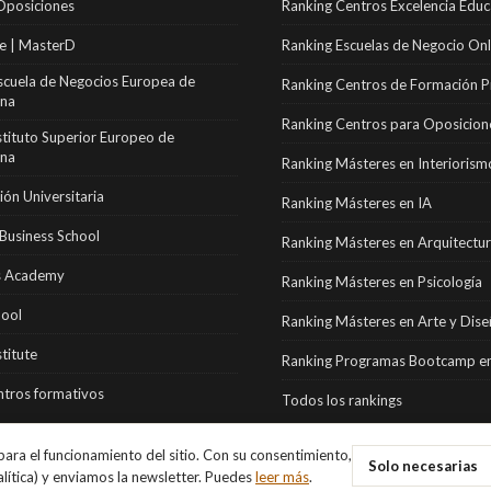
Oposiciones
Ranking Centros Excelencia Educ
e | MasterD
Ranking Escuelas de Negocio Onl
scuela de Negocios Europea de
Ranking Centros de Formación P
ona
Ranking Centros para Oposicion
stituto Superior Europeo de
ona
Ranking Másteres en Interiorism
ón Universitaria
Ranking Másteres en IA
Business School
Ranking Másteres en Arquitectu
 Academy
Ranking Másteres en Psicología
hool
Ranking Másteres en Arte y Dis
stitute
Ranking Programas Bootcamp en
tros formativos
Todos los rankings
ara el funcionamiento del sitio. Con su consentimiento,
Solo necesarias
alítica) y enviamos la newsletter. Puedes
leer más
.