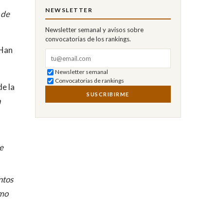
NEWSLETTER
 de
Newsletter semanal y avisos sobre
convocatorias de los rankings.
 Han
Correo electrónico
Newsletter semanal
Convocatorias de rankings
de la
SUSCRIBIRME
n
e
ntos
omo