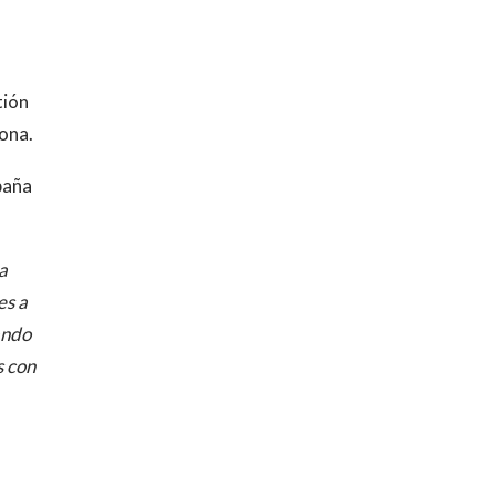
tión
ona.
paña
a
es a
ando
s con