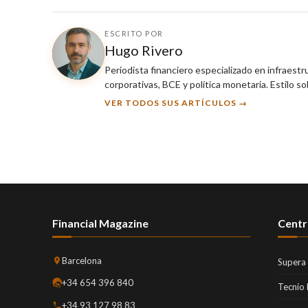
ESCRITO POR
Hugo Rivero
Periodista financiero especializado en infraest
corporativas, BCE y política monetaria. Estilo so
VER TODOS SUS ARTÍCULOS →
Financial Magazine
Centr
Barcelona
Supera
+34 654 396 840
Tecnio
+34 93 127 98 83