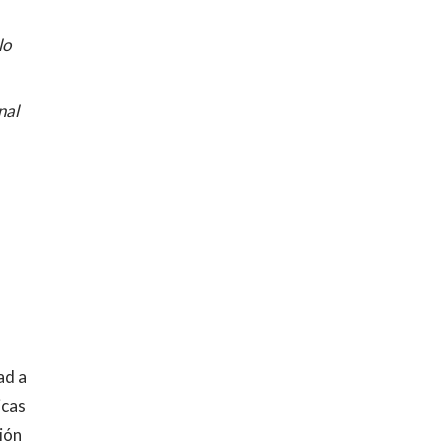
lo
nal
ad a
icas
ión