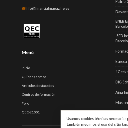
Patrio 
info@financialmagazine.es
Davant
ENEB E
Barcel
ISEB In
Barcel
Formaci
Menú
Esneca 
Inicio
4Geeks
Quiénes somos
BIG Sc
Artículos destacados
Aina In
Centros de formación
Más cen
Foro
QEC-21001
Usamos cookies técnicas necesarias p
también medimos el uso del sitio (an