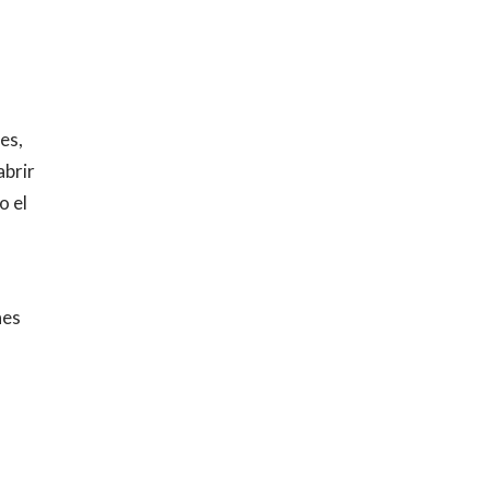
es,
abrir
o el
nes