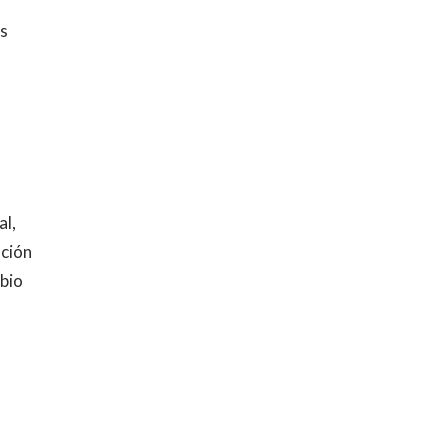
es
al,
ación
mbio