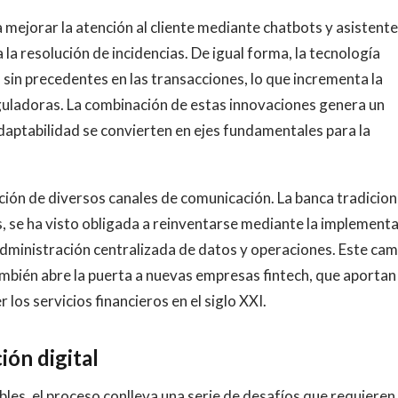
ara mejorar la atención al cliente mediante chatbots y asistent
 la resolución de incidencias. De igual forma, la tecnología
 sin precedentes en las transacciones, lo que incrementa la
guladoras. La combinación de estas innovaciones genera un
 adaptabilidad se convierten en ejes fundamentales para la
ración de diversos canales de comunicación. La banca tradicion
 se ha visto obligada a reinventarse mediante la implement
dministración centralizada de datos y operaciones. Este ca
ambién abre la puerta a nuevas empresas fintech, que aportan
os servicios financieros en el siglo XXI.
ión digital
ables, el proceso conlleva una serie de desafíos que requieren