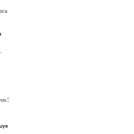
hora
a
.
,
os.”,
uye