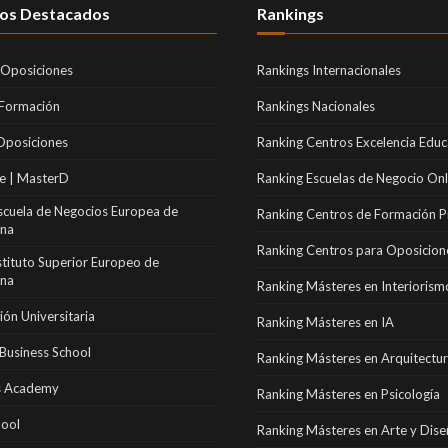
os Destacados
Rankings
 Oposiciones
Rankings Internacionales
 Formación
Rankings Nacionales
Oposiciones
Ranking Centros Excelencia Educ
e | MasterD
Ranking Escuelas de Negocio Onl
scuela de Negocios Europea de
Ranking Centros de Formación P
ona
Ranking Centros para Oposicion
stituto Superior Europeo de
ona
Ranking Másteres en Interiorism
ón Universitaria
Ranking Másteres en IA
Business School
Ranking Másteres en Arquitectu
 Academy
Ranking Másteres en Psicología
hool
Ranking Másteres en Arte y Dis