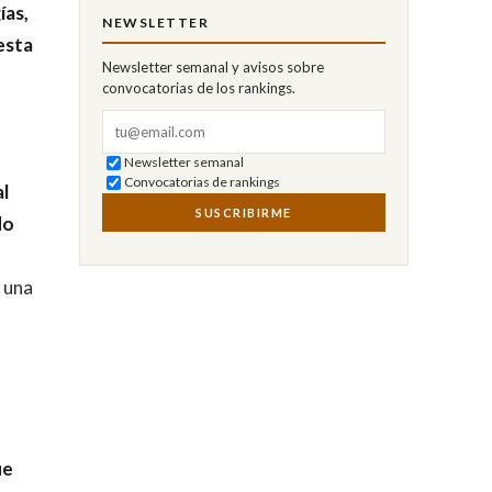
ías,
NEWSLETTER
esta
Newsletter semanal y avisos sobre
convocatorias de los rankings.
Correo electrónico
Newsletter semanal
Convocatorias de rankings
al
SUSCRIBIRME
do
 una
ue