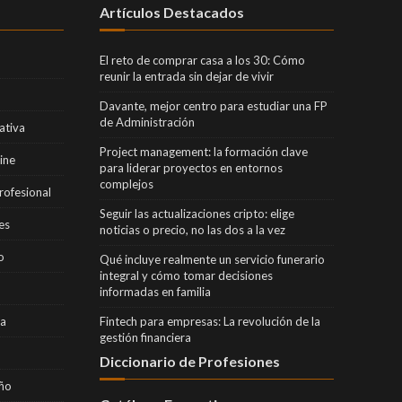
Artículos Destacados
El reto de comprar casa a los 30: Cómo
reunir la entrada sin dejar de vivir
Davante, mejor centro para estudiar una FP
de Administración
ativa
Project management: la formación clave
ine
para liderar proyectos en entornos
complejos
rofesional
Seguir las actualizaciones cripto: elige
es
noticias o precio, no las dos a la vez
o
Qué incluye realmente un servicio funerario
integral y cómo tomar decisiones
informadas en familia
ra
Fintech para empresas: La revolución de la
gestión financiera
Diccionario de Profesiones
eño