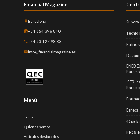
Financial Magazine
Centr
Barcelona
Supera
+34 654 396 840
Tecnio
+34 93 127 98 83
Patrio 
info@financialmagazine.es
Davant
ENEB E
Barcel
ISEB In
Barcel
Formaci
Menú
Esneca 
Inicio
4Geeks
Quiénes somos
BIG Sc
Artículos destacados