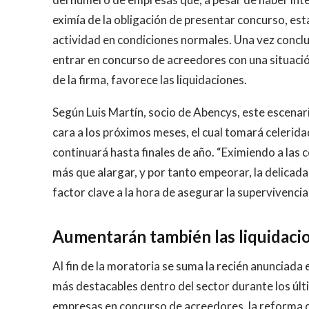
eximía de la obligación de presentar concurso, es
actividad en condiciones normales. Una vez concl
entrar en concurso de acreedores con una situació
de la firma, favorece las liquidaciones.
Según Luis Martín, socio de Abencys, este escena
cara a los próximos meses, el cual tomará celerid
continuará hasta finales de año. “Eximiendo a las 
más que alargar, y por tanto empeorar, la delicada
factor clave a la hora de asegurar la supervivencia
Aumentarán también las liquidaci
Al fin de la moratoria se suma la recién anunciada
más destacables dentro del sector durante los úl
empresas en concurso de acreedores, la reforma de