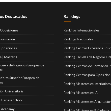
os Destacados
Rankings
 Oposiciones
Rankings Internacionales
 Formación
Rankings Nacionales
Oposiciones
Ranking Centros Excelencia Educ
e | MasterD
Ranking Escuelas de Negocio Onl
scuela de Negocios Europea de
Ranking Centros de Formación P
ona
Ranking Centros para Oposicion
stituto Superior Europeo de
ona
Ranking Másteres en Interiorism
ón Universitaria
Ranking Másteres en IA
Business School
Ranking Másteres en Arquitectu
 Academy
Ranking Másteres en Psicología