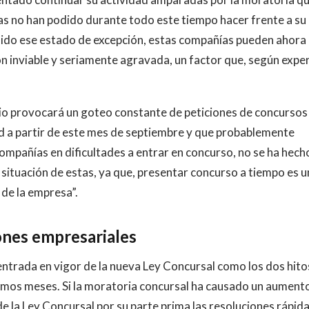
tas no han podido durante todo este tiempo hacer frente a su
uido ese estado de excepción, estas compañías pueden ahora
n inviable y seriamente agravada, un factor que, según expe
rio provocará un goteo constante de peticiones de concursos
ad a partir de este mes de septiembre y que probablemente
compañías en dificultades a entrar en concurso, no se ha hech
 situación de estas, ya que, presentar concurso a tiempo es u
 de la empresa”.
ones empresariales
 entrada en vigor de la nueva Ley Concursal como los dos hito
timos meses. Si la moratoria concursal ha causado un aument
 la Ley Concursal por su parte prima las resoluciones rápid