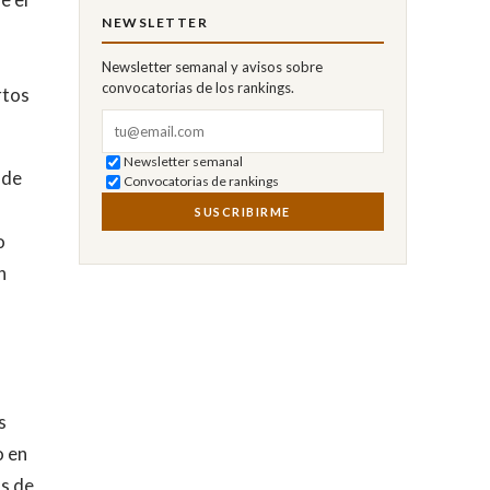
NEWSLETTER
Newsletter semanal y avisos sobre
convocatorias de los rankings.
rtos
Correo electrónico
Newsletter semanal
 de
Convocatorias de rankings
SUSCRIBIRME
o
n
s
o en
as de