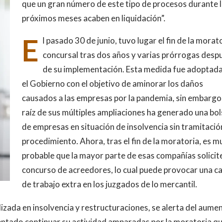
que un gran número de este tipo de procesos durante 
próximos meses acaben en liquidación”.
E
l pasado 30 de junio, tuvo lugar el fin de la morat
concursal tras dos años y varias prórrogas desp
de su implementación. Esta medida fue adoptada
el Gobierno con el objetivo de aminorar los daños
causados a las empresas por la pandemia, sin embargo,
raíz de sus múltiples ampliaciones ha generado una bol
de empresas en situación de insolvencia sin tramitació
procedimiento. Ahora, tras el fin de la moratoria, es m
probable que la mayor parte de esas compañías solicite
concurso de acreedores, lo cual puede provocar una c
de trabajo extra en los juzgados de lo mercantil.
izada en insolvencia y restructuraciones, se alerta del aume
entado continuar su actividad amparadas por la moratoria qu