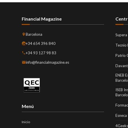
Financial Magazine
Centr
Barcelona
Supera
+34 654 396 840
Tecnio
+34 93 127 98 83
Patrio 
info@financialmagazine.es
Davant
ENEB E
Barcel
ISEB In
Barcel
Formaci
Menú
Esneca 
Inicio
4Geeks