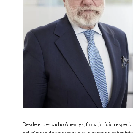
Desde el despacho Abencys, firma jurídica especial
del número de empresas que, a pesar de haber int