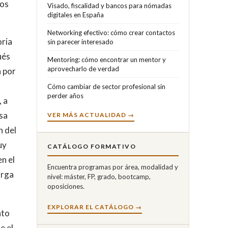
los
Visado, fiscalidad y bancos para nómadas
digitales en España
Networking efectivo: cómo crear contactos
oria
sin parecer interesado
ués
Mentoring: cómo encontrar un mentor y
aprovecharlo de verdad
 por
Cómo cambiar de sector profesional sin
perder años
 a
sa
VER MÁS ACTUALIDAD →
n del
uy
CATÁLOGO FORMATIVO
n el
Encuentra programas por área, modalidad y
arga
nivel: máster, FP, grado, bootcamp,
oposiciones.
EXPLORAR EL CATÁLOGO →
nto
e el