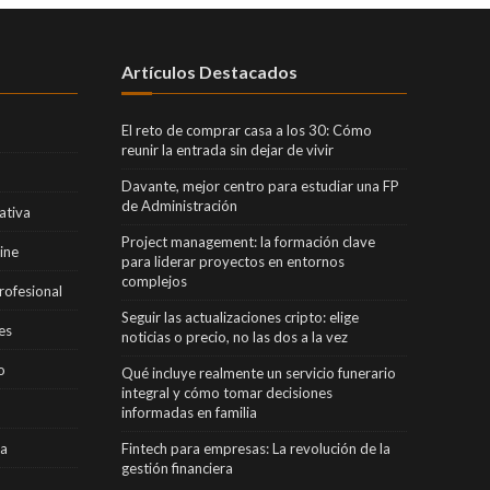
Artículos Destacados
El reto de comprar casa a los 30: Cómo
reunir la entrada sin dejar de vivir
Davante, mejor centro para estudiar una FP
de Administración
ativa
Project management: la formación clave
ine
para liderar proyectos en entornos
complejos
rofesional
Seguir las actualizaciones cripto: elige
es
noticias o precio, no las dos a la vez
o
Qué incluye realmente un servicio funerario
integral y cómo tomar decisiones
informadas en familia
ra
Fintech para empresas: La revolución de la
gestión financiera