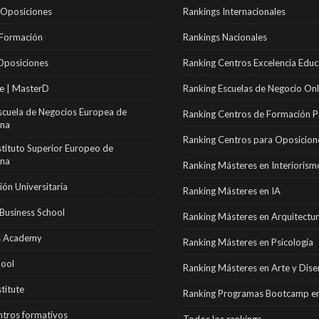
 Oposiciones
Rankings Internacionales
 Formación
Rankings Nacionales
Oposiciones
Ranking Centros Excelencia Educ
e | MasterD
Ranking Escuelas de Negocio Onl
scuela de Negocios Europea de
Ranking Centros de Formación P
ona
Ranking Centros para Oposicion
stituto Superior Europeo de
ona
Ranking Másteres en Interiorism
ón Universitaria
Ranking Másteres en IA
Business School
Ranking Másteres en Arquitectu
 Academy
Ranking Másteres en Psicología
hool
Ranking Másteres en Arte y Dis
stitute
Ranking Programas Bootcamp en
tros formativos
Todos los rankings