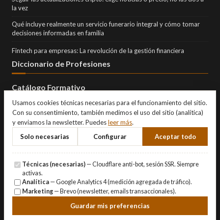
la vez
Qué incluye realmente un servicio funerario integral y cómo tomar
decisiones informadas en familia
Fintech para empresas: La revolución de la gestión financiera
Diccionario de Profesiones
Catálogo Formativo
Usamos cookies técnicas necesarias para el funcionamiento del sitio.
Con su consentimiento, también medimos el uso del sitio (analítica)
y enviamos la newsletter. Puedes
leer más
.
Solo necesarias
Configurar
Aceptar todo
Técnicas (necesarias)
— Cloudflare anti-bot, sesión SSR. Siempre
activas.
Analítica
— Google Analytics 4 (medición agregada de tráfico).
Marketing
— Brevo (newsletter, emails transaccionales).
© Copyright 2026 Eternity Investments SL · Todos los derechos
Guardar mis preferencias
reservados.
Aviso Legal
·
Privacidad
·
Cookies
·
Gestionar cookies
.