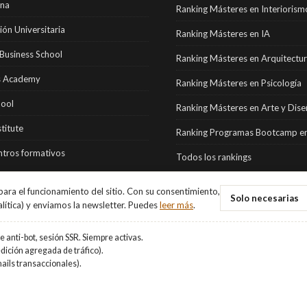
ona
Ranking Másteres en Interiorism
ón Universitaria
Ranking Másteres en IA
Business School
Ranking Másteres en Arquitectu
 Academy
Ranking Másteres en Psicología
hool
Ranking Másteres en Arte y Dis
stitute
Ranking Programas Bootcamp en
tros formativos
Todos los rankings
ara el funcionamiento del sitio. Con su consentimiento,
Solo necesarias
alítica) y enviamos la newsletter. Puedes
leer más
.
 anti-bot, sesión SSR. Siempre activas.
ición agregada de tráfico).
ails transaccionales).
vados.
Aviso Legal
·
Privacidad
·
Cookies
·
Gestionar cookies
.