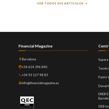
VER TODOS SUS ARTÍCULOS →
Financial Magazine
Centr
Barcelona
Supera
+34 654 396 840
Tecnio
+34 93 127 98 83
Patrio 
info@financialmagazine.es
Davant
ENEB E
Barcel
ISEB In