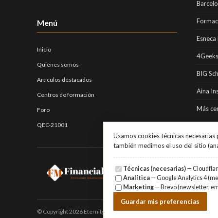
Barcel
Formaci
Menú
Esneca 
Inicio
4Geeks
Quiénes somos
BIG Sc
Artículos destacados
Aina In
Centros de formación
Más cen
Foro
QEC-21001
Usamos cookies técnicas necesarias p
también medimos el uso del sitio (an
Técnicas (necesarias)
— Cloudflare
Analítica
— Google Analytics 4 (med
Marketing
— Brevo (newsletter, em
Guardar mis preferencias
© Copyright 2026 Eternity Investments SL · Todos los derechos reser