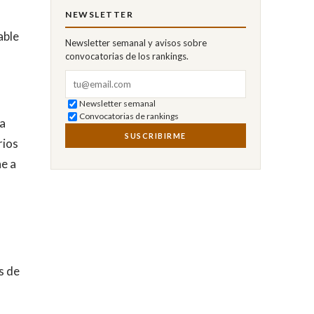
NEWSLETTER
able
Newsletter semanal y avisos sobre
convocatorias de los rankings.
Correo electrónico
Newsletter semanal
Convocatorias de rankings
ha
SUSCRIBIRME
rios
ne a
a
s de