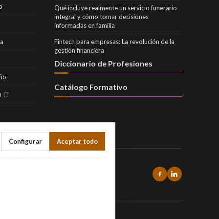
o
Qué incluye realmente un servicio funerario
integral y cómo tomar decisiones
informadas en familia
ra
Fintech para empresas: La revolución de la
gestión financiera
Diccionario de Profesiones
eño
Catálogo Formativo
 IT
Configurar
Aceptar todo