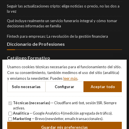
Seguir las actualizaciones cripto: elige noticias o precio, no las dos a
la vez
Qué incluye realmente un servicio funerario integral y cómo tomar
decisiones informadas en familia
Fintech para empresas: La revolución de la gestión financiera
Diccionario de Profesiones
Catálogo Formativo
Usamos cookies técnicas necesarias para el funcionamiento del sitio.
Con su consentimiento, también medimos el uso del sitio (analítica)
y enviamos la newsletter. Puedes
leer más
.
Solo necesarias
Configurar
Aceptar todo
Técnicas (necesarias)
— Cloudflare anti-bot, sesión SSR. Siempre
activas.
Analítica
— Google Analytics 4 (medición agregada de tráfico).
Marketing
— Brevo (newsletter, emails transaccionales).
© Copyright 2026 Eternity Investments SL · Todos los derechos
Guardar mis preferencias