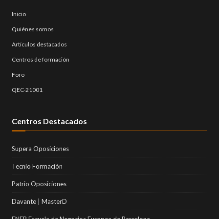
Inicio
Quiénes somos
Artículos destacados
Centros de formación
Foro
QEC-21001
Centros Destacados
Supera Oposiciones
Tecnio Formación
Patrio Oposiciones
Davante | MasterD
ENEB Escuela de Negocios Europea de Barcelona