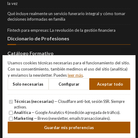
la vez
Qué incluye realmente un servicio funerario integral y cómo tomar
decisiones informadas en familia
Fintech para empresas: La revolución de la gestión financiera
Diccionario de Profesiones
Catálogo Formativo
Usamos cookies técnicas necesarias para el funcionamiento del sitio.
Con su consentimiento, también medimos el uso del sitio (analítica)
y enviamos la newsletter. Puedes
leer más
.
Solo necesarias
Configurar
Aceptar todo
Técnicas (necesarias)
— Cloudflare anti-bot, sesión SSR. Siempre
activas.
Analítica
— Google Analytics 4 (medición agregada de tráfico).
Marketing
— Brevo (newsletter, emails transaccionales).
© Copyright 2026 Eternity Investments SL · Todos los derechos
Guardar mis preferencias
reservados.
Aviso Legal
·
Privacidad
·
Cookies
·
Gestionar cookies
.