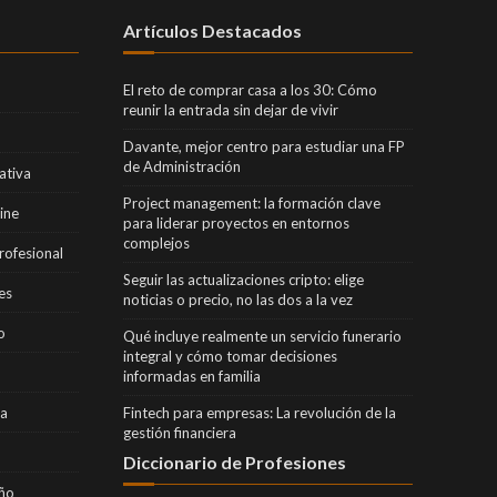
Artículos Destacados
El reto de comprar casa a los 30: Cómo
reunir la entrada sin dejar de vivir
Davante, mejor centro para estudiar una FP
de Administración
ativa
Project management: la formación clave
ine
para liderar proyectos en entornos
complejos
rofesional
Seguir las actualizaciones cripto: elige
es
noticias o precio, no las dos a la vez
o
Qué incluye realmente un servicio funerario
integral y cómo tomar decisiones
informadas en familia
ra
Fintech para empresas: La revolución de la
gestión financiera
Diccionario de Profesiones
eño