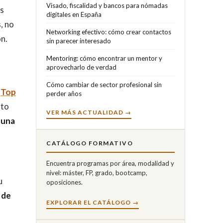
Visado, fiscalidad y bancos para nómadas
s
digitales en España
, no
Networking efectivo: cómo crear contactos
n.
sin parecer interesado
Mentoring: cómo encontrar un mentor y
aprovecharlo de verdad
Cómo cambiar de sector profesional sin
o
Top
perder años
sto
VER MÁS ACTUALIDAD →
 una
CATÁLOGO FORMATIVO
Encuentra programas por área, modalidad y
nivel: máster, FP, grado, bootcamp,
u
oposiciones.
 de
EXPLORAR EL CATÁLOGO →