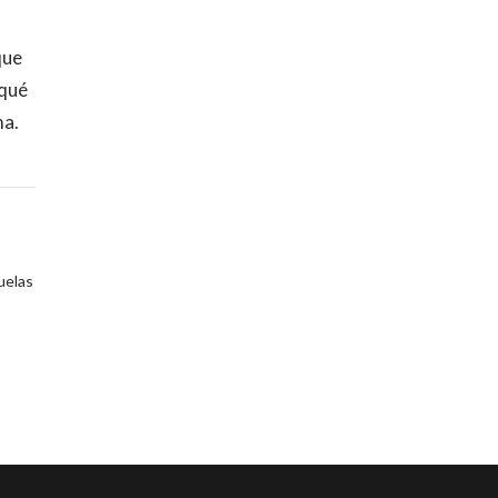
que
 qué
ma.
uelas