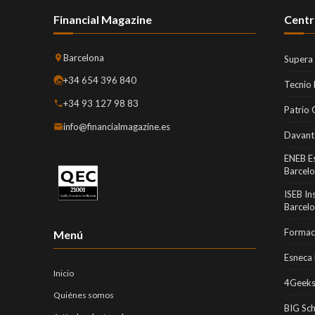
Financial Magazine
Centr
Barcelona
Supera
+34 654 396 840
Tecnio
+34 93 127 98 83
Patrio 
info@financialmagazine.es
Davant
ENEB E
Barcel
ISEB In
Barcel
Formaci
Menú
Esneca 
Inicio
4Geeks
Quiénes somos
BIG Sc