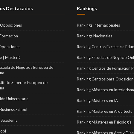
os Destacados
Rankings
 Oposiciones
Rankings Internacionales
 Formación
Rankings Nacionales
Oposiciones
Ranking Centros Excelencia Educ
e | MasterD
Ranking Escuelas de Negocio Onl
scuela de Negocios Europea de
Ranking Centros de Formación P
ona
Ranking Centros para Oposicion
stituto Superior Europeo de
ona
Ranking Másteres en Interiorism
ón Universitaria
Ranking Másteres en IA
Business School
Ranking Másteres en Arquitectu
 Academy
Ranking Másteres en Psicología
hool
Ranking Másteres en Arte y Dis