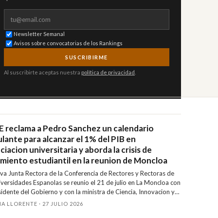
Correo electrónico
Newsletter Semanal
Avisos sobre convocatorias de los Rankings
SUSCRIBIRME
Al suscribirte aceptas nuestra
política de privacidad
.
 reclama a Pedro Sanchez un calendario
ulante para alcanzar el 1% del PIB en
ciacion universitaria y aborda la crisis de
amiento estudiantil en la reunion de Moncloa
va Junta Rectora de la Conferencia de Rectores y Rectoras de
iversidades Espanolas se reunio el 21 de julio en La Moncloa con
sidente del Gobierno y con la ministra de Ciencia, Innovacion y
sidades. CRUE exige un calendario vinculante para cumplir el
A LLORENTE · 27 JULIO 2026
vo del 1% del PIB en financiacion universitaria que fija la LOSU y