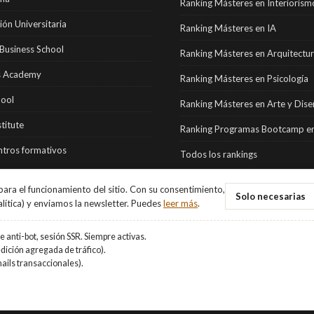
Ranking Másteres en Interiorism
ón Universitaria
Ranking Másteres en IA
Business School
Ranking Másteres en Arquitectu
 Academy
Ranking Másteres en Psicología
hool
Ranking Másteres en Arte y Dis
stitute
Ranking Programas Bootcamp en
tros formativos
Todos los rankings
ara el funcionamiento del sitio. Con su consentimiento,
Solo necesarias
alítica) y enviamos la newsletter. Puedes
leer más
.
 anti-bot, sesión SSR. Siempre activas.
ición agregada de tráfico).
ails transaccionales).
vados.
Aviso Legal
·
Privacidad
·
Cookies
·
Gestionar cookies
.