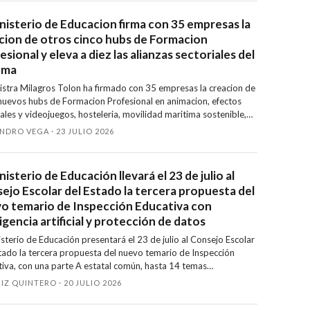
 el alojamiento estudiantil, la inteligencia artificial y el marco
iero plurianual de la UE como bloques prioritarios.
inisterio de Educacion firma con 35 empresas la
cion de otros cinco hubs de Formacion
sional y eleva a diez las alianzas sectoriales del
ema
istra Milagros Tolon ha firmado con 35 empresas la creacion de
nuevos hubs de Formacion Profesional en animacion, efectos
ales y videojuegos, hosteleria, movilidad maritima sostenible,
eria y transporte por carretera. Con estos, el sistema suma diez
NDRO VEGA · 23 JULIO 2026
as sectoriales desde 2023.
nisterio de Educación llevará el 23 de julio al
ejo Escolar del Estado la tercera propuesta del
o temario de Inspección Educativa con
ligencia artificial y protección de datos
isterio de Educación presentará el 23 de julio al Consejo Escolar
tado la tercera propuesta del nuevo temario de Inspección
iva, con una parte A estatal común, hasta 14 temas
micos añadidos y refuerzo de inteligencia artificial y protección
IZ QUINTERO · 20 JULIO 2026
os.