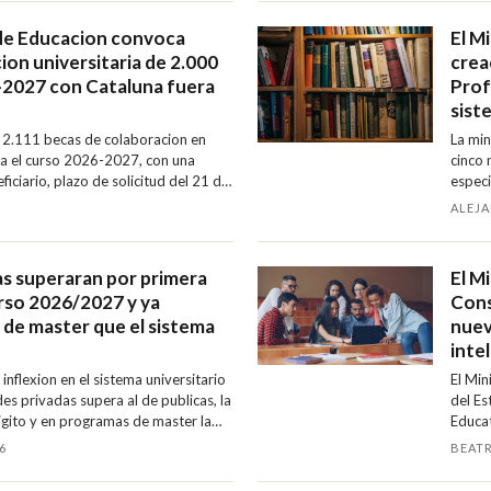
coloca
financ
 de Educacion convoca
El M
ion universitaria de 2.000
crea
-2027 con Cataluna fuera
Profe
sist
e 2.111 becas de colaboracion en
La min
ra el curso 2026-2027, con una
cinco 
iciario, plazo de solicitud del 21 de
especi
 medias exigidas de entre 7,25 y 8,00
peluqu
ALEJA
r primera vez su tramo aparte.
alianz
as superaran por primera
El Mi
curso 2026/2027 y ya
Cons
de master que el sistema
nuev
inte
nflexion en el sistema universitario
El Min
es privadas supera al de publicas, la
del Es
igito y en programas de master la
Educat
ria, segun datos de Ministerio de
autonó
6
BEATR
de dat