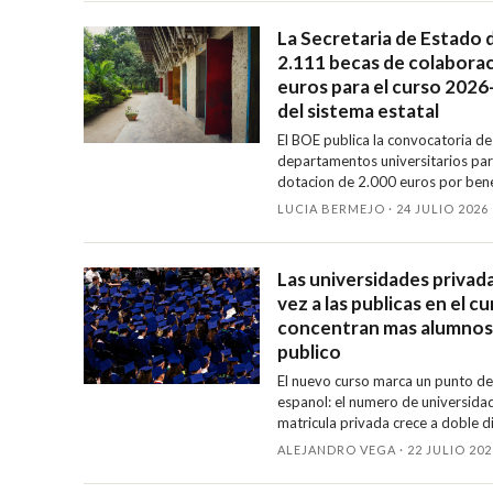
La Secretaria de Estado
2.111 becas de colaborac
euros para el curso 2026
del sistema estatal
El BOE publica la convocatoria d
departamentos universitarios pa
dotacion de 2.000 euros por benef
julio al 22 de septiembre y notas
LUCIA BERMEJO · 24 JULIO 2026
segun rama. Cataluna gestiona po
Las universidades privad
vez a las publicas en el 
concentran mas alumnos 
publico
El nuevo curso marca un punto de i
espanol: el numero de universidad
matricula privada crece a doble d
ensenanza privada ya es mayorita
ALEJANDRO VEGA · 22 JULIO 202
Universidades y del Informe CYD.