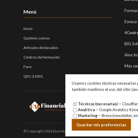
Formaci
Menú
Esneca 
Inicio
4Geeks
Quiénes somos
BIG Sc
Artículos destacados
Aina In
Centros de formación
Más cen
Foro
QEC-21001
Usamos cookies técnicas necesarias p
también medimos el uso del sitio (an
Técnicas (necesarias)
— Cloudflare
Analítica
— Google Analytics 4 (med
Marketing
— Brevo (newsletter, em
Guardar mis preferencias
© Copyright 2026 Eternity Investments SL · Todos los derechos reser