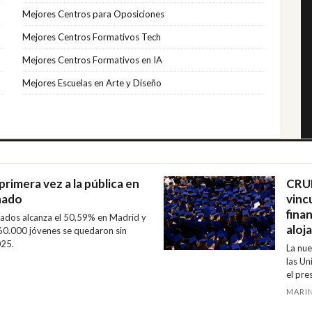
Mejores Centros para Oposiciones
Mejores Centros Formativos Tech
Mejores Centros Formativos en IA
Mejores Escuelas en Arte y Diseño
primera vez a la pública en
CRUE
nado
vinc
finan
ivados alcanza el 50,59% en Madrid y
aloj
 60.000 jóvenes se quedaron sin
025.
La nue
las Un
el pre
Univer
MARIN
objeti