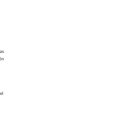
las
ión
el