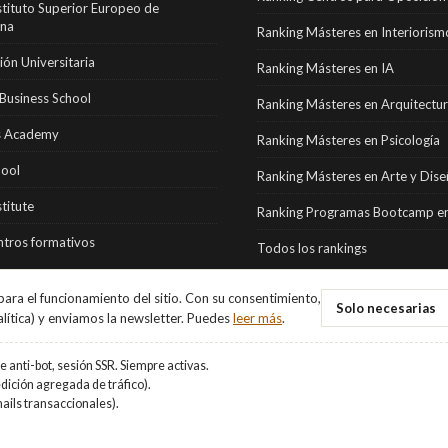
stituto Superior Europeo de
ona
Ranking Másteres en Interiorism
ón Universitaria
Ranking Másteres en IA
Business School
Ranking Másteres en Arquitectu
 Academy
Ranking Másteres en Psicología
hool
Ranking Másteres en Arte y Dis
stitute
Ranking Programas Bootcamp en
tros formativos
Todos los rankings
ara el funcionamiento del sitio. Con su consentimiento,
Solo necesarias
alítica) y enviamos la newsletter. Puedes
leer más
.
 anti-bot, sesión SSR. Siempre activas.
ición agregada de tráfico).
ails transaccionales).