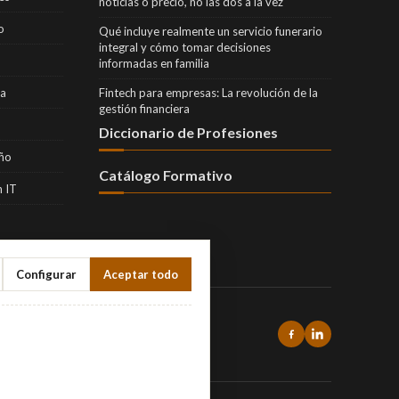
noticias o precio, no las dos a la vez
o
Qué incluye realmente un servicio funerario
integral y cómo tomar decisiones
informadas en familia
ra
Fintech para empresas: La revolución de la
gestión financiera
Diccionario de Profesiones
eño
Catálogo Formativo
 IT
Configurar
Aceptar todo