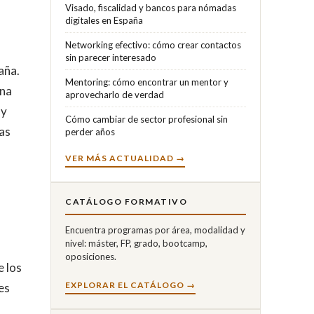
Visado, fiscalidad y bancos para nómadas
digitales en España
Networking efectivo: cómo crear contactos
sin parecer interesado
aña.
Mentoring: cómo encontrar un mentor y
una
aprovecharlo de verdad
 y
Cómo cambiar de sector profesional sin
las
perder años
VER MÁS ACTUALIDAD →
CATÁLOGO FORMATIVO
Encuentra programas por área, modalidad y
nivel: máster, FP, grado, bootcamp,
oposiciones.
e los
EXPLORAR EL CATÁLOGO →
es