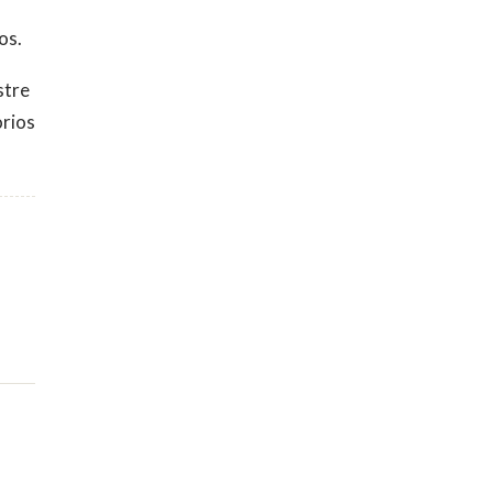
os.
stre
orios