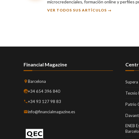
microcredenciales, formación online y perfiles 
VER TODOS SUS ARTÍCULOS →
Financial Magazine
Centr
Barcelona
Supera
+34 654 396 840
Tecnio
+34 93 127 98 83
Patrio 
info@financialmagazine.es
Davant
ENEB E
Barcel