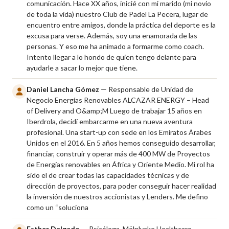
comunicación. Hace XX años, inicié con mi marido (mi novio
de toda la vida) nuestro Club de Padel La Pecera, lugar de
encuentro entre amigos, donde la práctica del deporte es la
excusa para verse. Además, soy una enamorada de las
personas. Y eso me ha animado a formarme como coach.
Intento llegar a lo hondo de quien tengo delante para
ayudarle a sacar lo mejor que tiene.
Daniel Lancha Gómez
— Responsable de Unidad de
Negocio Energías Renovables ALCAZAR ENERGY – Head
of Delivery and O&amp;M Luego de trabajar 15 años en
Iberdrola, decidí embarcarme en una nueva aventura
profesional. Una start-up con sede en los Emiratos Árabes
Unidos en el 2016. En 5 años hemos conseguido desarrollar,
financiar, construir y operar más de 400 MW de Proyectos
de Energías renovables en África y Oriente Medio. Mi rol ha
sido el de crear todas las capacidades técnicas y de
dirección de proyectos, para poder conseguir hacer realidad
la inversión de nuestros accionistas y Lenders. Me defino
como un “soluciona
Esther Delgado
— Psicóloga. Mölnlycke Healthcare ·