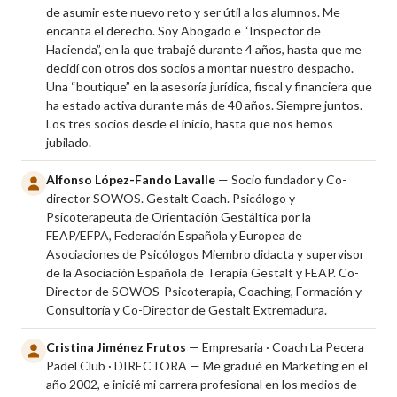
de asumir este nuevo reto y ser útil a los alumnos. Me
encanta el derecho. Soy Abogado e “Inspector de
Hacienda”, en la que trabajé durante 4 años, hasta que me
decidí con otros dos socios a montar nuestro despacho.
Una “boutique” en la asesoría jurídica, fiscal y financiera que
ha estado activa durante más de 40 años. Siempre juntos.
Los tres socios desde el inicio, hasta que nos hemos
jubilado.
Alfonso López-Fando Lavalle
— Socio fundador y Co-
director SOWOS. Gestalt Coach. Psicólogo y
Psicoterapeuta de Orientación Gestáltica por la
FEAP/EFPA, Federación Española y Europea de
Asociaciones de Psicólogos Miembro didacta y supervisor
de la Asociación Española de Terapia Gestalt y FEAP. Co-
Director de SOWOS-Psicoterapia, Coaching, Formación y
Consultoría y Co-Director de Gestalt Extremadura.
Cristina Jiménez Frutos
— Empresaria · Coach La Pecera
Padel Club · DIRECTORA — Me gradué en Marketing en el
año 2002, e inicié mi carrera profesional en los medios de