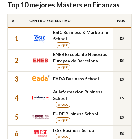
Top 10 mejores Másters en Finanzas
#
CENTRO FORMATIVO
PAÍS
ESIC Business & Marketing
1
School
ES
★ QEC
ENEB Escuela de Negocios
2
Europea de Barcelona
ES
★ QEC
3
EADA Business School
ES
Aulaformacion Business
4
School
ES
★ QEC
EUDE Business School
5
ES
★ QEC
IESE Business School
6
ES
★ QEC