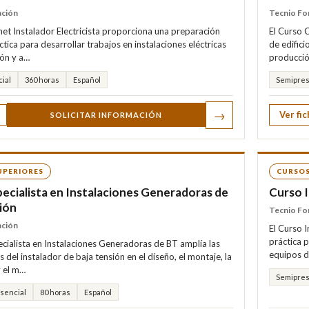
ación
Tecnio Fo
net Instalador Electricista proporciona una preparación
El Curso 
ctica para desarrollar trabajos en instalaciones eléctricas
de edifici
ión y a…
producció
ial
360 horas
Español
Semipres
→
Ver fic
SOLICITAR INFORMACIÓN
UPERIORES
CURSOS
ecialista en Instalaciones Generadoras de
Curso I
ión
Tecnio Fo
ación
El Curso 
práctica 
ecialista en Instalaciones Generadoras de BT amplía las
equipos d
del instalador de baja tensión en el diseño, el montaje, la
y el m…
Semipres
esencial
80 horas
Español