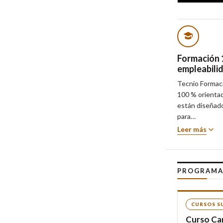
Formación 
empleabili
Tecnio Formac
100 % orientad
están diseñado
para…
Leer más
PROGRAMA
CURSOS S
Curso Car