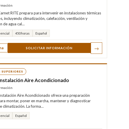
rmación
Carnet RITE prepara para intervenir en instalaciones térmicas
os, incluyendo climatización, calefacción, ventilación y
n de agua cal…
encial
450 horas
Español
→
ha
SOLICITAR INFORMACIÓN
 SUPERIORES
nstalación Aire Acondicionado
rmación
Instalación Aire Acondicionado ofrece una preparación
para montar, poner en marcha, mantener y diagnosticar
e climatización. La forma…
encial
Español