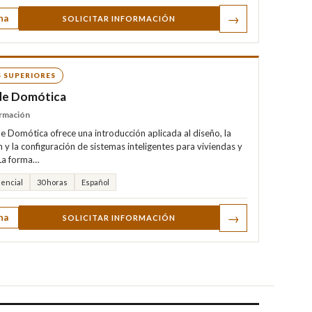
→
ha
SOLICITAR INFORMACIÓN
 SUPERIORES
de Domótica
rmación
de Domótica ofrece una introducción aplicada al diseño, la
n y la configuración de sistemas inteligentes para viviendas y
 La forma…
encial
30 horas
Español
→
ha
SOLICITAR INFORMACIÓN