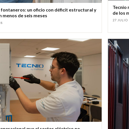
Tecnio 
fontaneros: un oficio con déficit estructural y
de los 
n menos de seis meses
27 JULIO
26
generacional que el sector eléctrico no