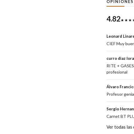
OPINIONE
4.82
★★★
Leonard Linar
CIEF Muy bueno
curro diaz lora
RITE + GASES E
profesional
Álvaro Franci
Profesor genia
Sergio Herna
Carnet BT PLUS
Ver todas las