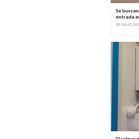
Se buscan 
entrada e
30 JULIO 20
El relevo 