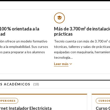
100 % orientada a la
Más de 3.700 m² de instalac
dad
prácticas
ión ofrece un modelo formativo
Tecnio cuenta con más de 3.700 m² d
o a la empleabilidad. Sus cursos
técnicas, talleres y salas de práctica
s para preparar a los alumnos
equipadas con maquinaria, herramien
tecnología…
Leer más
S ACADÉMICOS
(18)
UPERIORES
CURSOS
net Instalador Electricista
Curso 