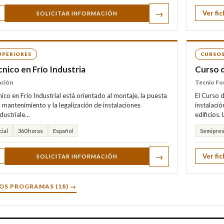
→
Ver fic
SOLICITAR INFORMACIÓN
UPERIORES
CURSOS
nico en Frío Industria
Curso 
ación
Tecnio Fo
ico en Frío Industrial está orientado al montaje, la puesta
El Curso 
 mantenimiento y la legalización de instalaciones
instalació
industriale…
edificios.
ial
360 horas
Español
Semipres
→
Ver fic
SOLICITAR INFORMACIÓN
OS PROGRAMAS (18) →