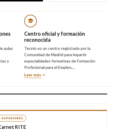
iones
Centro oficial y formación
reconocida
e aulas
Tecnio es un centro registrado por la
s
Comunidad de Madrid para impartir
tas y
especialidades formativas de Formación
Profesional para el Empleo,…
Leer más
 SUPERIORES
Carnet RITE