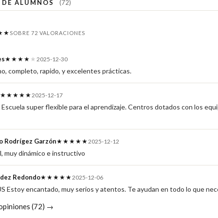
S DE ALUMNOS
(72)
★★
SOBRE 72 VALORACIONES
es
★★★★
★
2025-12-30
, completo, rapido, y excelentes prácticas.
★★★★★
2025-12-17
scuela super flexible para el aprendizaje. Centros dotados con los equ
co Rodrígez Garzón
★★★★★
2025-12-12
l, muy dinámico e instructivo
ndez Redondo
★★★★★
2025-12-06
 Estoy encantado, muy serios y atentos. Te ayudan en todo lo que nec
 opiniones (72) →