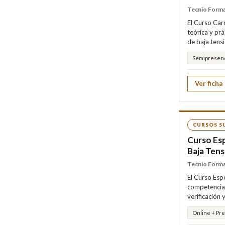
Tecnio Form
El Curso Car
teórica y prá
de baja tens
Semipresenc
Ver ficha
CURSOS S
Curso Esp
Baja Tens
Tecnio Form
El Curso Esp
competencias 
verificación 
Online + Pr