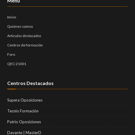
Menú
Inicio
Quiénes somos
Artículos destacados
Centros de formación
Foro
QEC-21001
Centros Destacados
Supera Oposiciones
Tecnio Formación
Patrio Oposiciones
Davante | MasterD