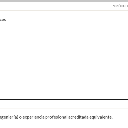
9 MÓDUL
icos
Ingeniería) o experiencia profesional acreditada equivalente.