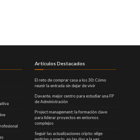
Artículos Destacados
El reto de comprar casa a los 30: Cómo
reunir la entrada sin dejar de vivir
Davante, mejor centro para estudiar una FP
de Administración
ativa
Project management: la formación clave
ine
para liderar proyectos en entornos
complejos
rofesional
Seguir las actualizaciones cripto: elige
es
noticias o precio, no las dos a la vez