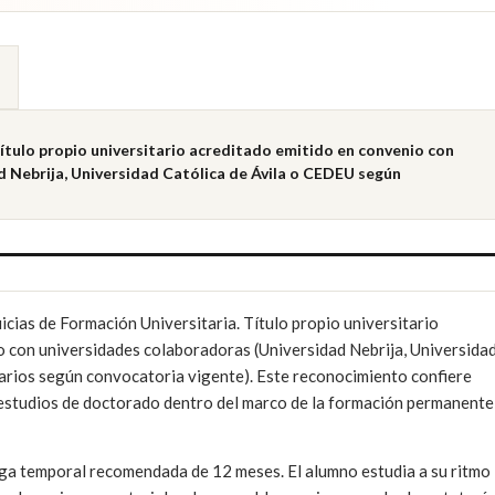
tulo propio universitario acreditado emitido en convenio con
 Nebrija, Universidad Católica de Ávila o CEDEU según
as de Formación Universitaria. Título propio universitario
 con universidades colaboradoras (Universidad Nebrija, Universida
arios según convocatoria vigente). Este reconocimiento confiere
a estudios de doctorado dentro del marco de la formación permanente
ga temporal recomendada de 12 meses. El alumno estudia a su ritmo