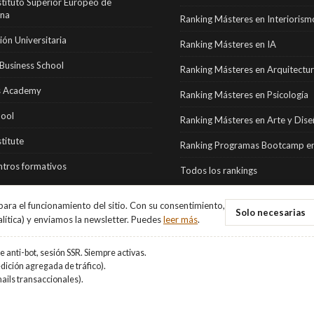
stituto Superior Europeo de
ona
Ranking Másteres en Interiorism
ón Universitaria
Ranking Másteres en IA
Business School
Ranking Másteres en Arquitectu
 Academy
Ranking Másteres en Psicología
hool
Ranking Másteres en Arte y Dis
stitute
Ranking Programas Bootcamp en
tros formativos
Todos los rankings
ara el funcionamiento del sitio. Con su consentimiento,
Solo necesarias
alítica) y enviamos la newsletter. Puedes
leer más
.
 anti-bot, sesión SSR. Siempre activas.
ición agregada de tráfico).
ails transaccionales).