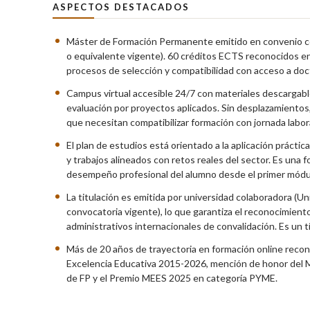
ASPECTOS DESTACADOS
Máster de Formación Permanente emitido en convenio con
o equivalente vigente). 60 créditos ECTS reconocidos en
procesos de selección y compatibilidad con acceso a doc
Campus virtual accesible 24/7 con materiales descargable
evaluación por proyectos aplicados. Sin desplazamientos, 
que necesitan compatibilizar formación con jornada labora
El plan de estudios está orientado a la aplicación práctic
y trabajos alineados con retos reales del sector. Es una 
desempeño profesional del alumno desde el primer módu
La titulación es emitida por universidad colaboradora (U
convocatoria vigente), lo que garantiza el reconocimient
administrativos internacionales de convalidación. Es un tí
Más de 20 años de trayectoria en formación online recono
Excelencia Educativa 2015-2026, mención de honor del M
de FP y el Premio MEES 2025 en categoría PYME.