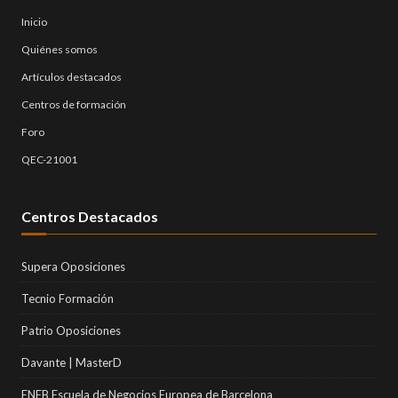
Inicio
Quiénes somos
Artículos destacados
Centros de formación
Foro
QEC-21001
Centros Destacados
Supera Oposiciones
Tecnio Formación
Patrio Oposiciones
Davante | MasterD
ENEB Escuela de Negocios Europea de Barcelona