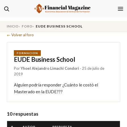
INICIO
FORO
EUDE BUSINESS SCHOOL
← Volver al foro
FORMACION
EUDE Business School
Por
Yhoel Alejandro Limachi Condori
· 25 de julio de
2019
Alguien podría responder ¿Cuánto le costó el 
Masterado en la EUDE???
10 respuestas
#
AUTOR
RESPUESTA