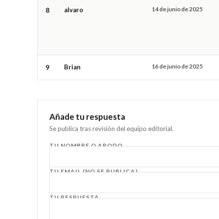
14 de junio de 2025
8
alvaro
16 de junio de 2025
9
Brian
Añade tu respuesta
Se publica tras revisión del equipo editorial.
TU NOMBRE O APODO
TU EMAIL (NO SE PUBLICA)
TU RESPUESTA