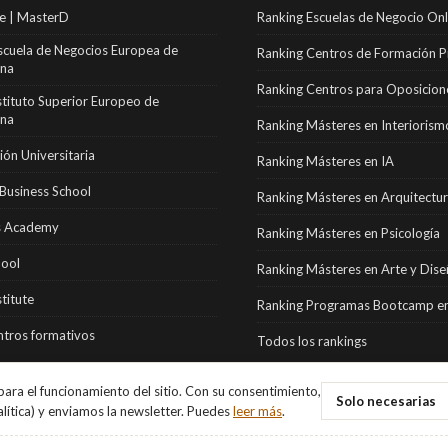
e | MasterD
Ranking Escuelas de Negocio Onl
scuela de Negocios Europea de
Ranking Centros de Formación P
ona
Ranking Centros para Oposicion
stituto Superior Europeo de
ona
Ranking Másteres en Interiorism
ón Universitaria
Ranking Másteres en IA
Business School
Ranking Másteres en Arquitectu
 Academy
Ranking Másteres en Psicología
hool
Ranking Másteres en Arte y Dis
stitute
Ranking Programas Bootcamp en
tros formativos
Todos los rankings
ara el funcionamiento del sitio. Con su consentimiento,
Solo necesarias
alítica) y enviamos la newsletter. Puedes
leer más
.