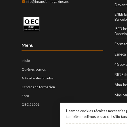
info@financialmagazine.es
Davant
ENEB E
Barcel
ISEB In
Barcel
Formaci
Menú
Esneca 
Inicio
4Geeks
Quiénes somos
BIG Sc
Artículos destacados
Aina In
Centros de formación
Más cen
Foro
QEC-21001
Usamos cookies técnicas necesarias p
también medimos el uso del sitio (an