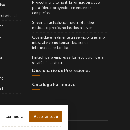
Project management: la formación clave
ine
para liderar proyectos en entornos
complejos
rofesional
Seguir las actualizaciones cripto: elige
es
noticias o precio, no las dos a la vez
o
Qué incluye realmente un servicio funerario
integral y cómo tomar decisiones
informadas en familia
ra
Fintech para empresas: La revolución de la
gestión financiera
Diccionario de Profesiones
eño
Catálogo Formativo
 IT
Configurar
Aceptar todo