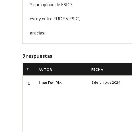
Y que opinan de ESIC?

estoy entre EUDE y ESIC,

gracias¡
9 respuestas
#
AUTOR
FECHA
1 de junio de 2024
1
Juan Del Rio