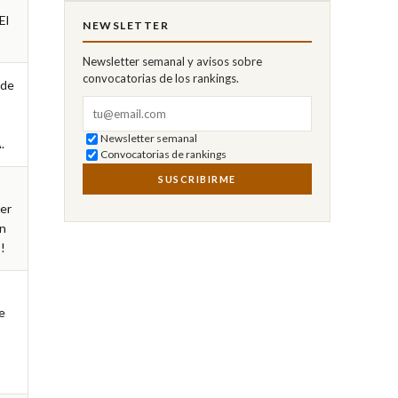
l 
NEWSLETTER
Newsletter semanal y avisos sobre
convocatorias de los rankings.
de 
Correo electrónico
Newsletter semanal
.
Convocatorias de rankings
SUSCRIBIRME
er 
n 
!
 
 