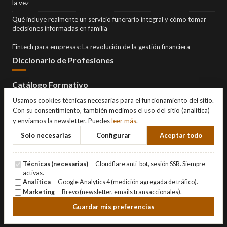
la vez
Qué incluye realmente un servicio funerario integral y cómo tomar
decisiones informadas en familia
Fintech para empresas: La revolución de la gestión financiera
Diccionario de Profesiones
Catálogo Formativo
Usamos cookies técnicas necesarias para el funcionamiento del sitio.
Con su consentimiento, también medimos el uso del sitio (analítica)
y enviamos la newsletter. Puedes
leer más
.
Solo necesarias
Configurar
Aceptar todo
Técnicas (necesarias)
— Cloudflare anti-bot, sesión SSR. Siempre
activas.
Analítica
— Google Analytics 4 (medición agregada de tráfico).
Marketing
— Brevo (newsletter, emails transaccionales).
© Copyright 2026 Eternity Investments SL · Todos los derechos
Guardar mis preferencias
reservados.
Aviso Legal
·
Privacidad
·
Cookies
·
Gestionar cookies
.