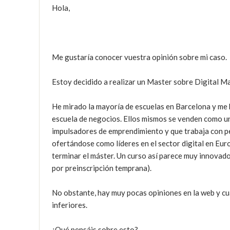
Hola,

Me gustaría conocer vuestra opinión sobre mi caso.

Estoy decidido a realizar un Master sobre Digital M
He mirado la mayoría de escuelas en Barcelona y me h
escuela de negocios. Ellos mismos se venden como un 
impulsadores de emprendimiento y que trabaja con pe
ofertándose como líderes en el sector digital en Eur
terminar el máster. Un curso así parece muy innovador
por preinscripción temprana).

No obstante, hay muy pocas opiniones en la web y cua
inferiores.

¿Qué pensáis sobre esto?
