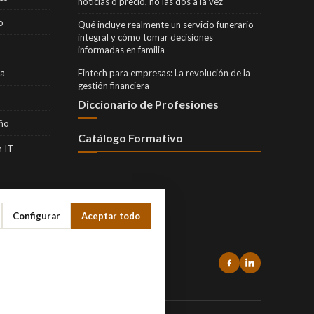
noticias o precio, no las dos a la vez
o
Qué incluye realmente un servicio funerario
integral y cómo tomar decisiones
informadas en familia
ra
Fintech para empresas: La revolución de la
gestión financiera
Diccionario de Profesiones
eño
Catálogo Formativo
 IT
Configurar
Aceptar todo