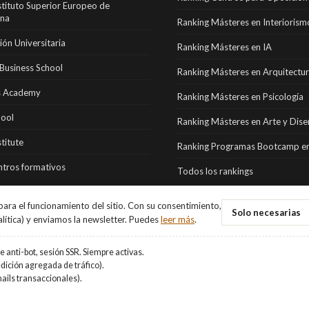
stituto Superior Europeo de
ona
Ranking Másteres en Interiorism
ón Universitaria
Ranking Másteres en IA
Business School
Ranking Másteres en Arquitectu
 Academy
Ranking Másteres en Psicología
hool
Ranking Másteres en Arte y Dis
stitute
Ranking Programas Bootcamp en
tros formativos
Todos los rankings
ara el funcionamiento del sitio. Con su consentimiento,
Solo necesarias
alítica) y enviamos la newsletter. Puedes
leer más
.
 anti-bot, sesión SSR. Siempre activas.
ición agregada de tráfico).
ails transaccionales).