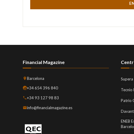
E
Financial Magazine
Centr
Barcelona
Supera
+34 654 396 840
Tecnio
+34 93 127 98 83
Patrio 
info@financialmagazine.es
Davant
ENEB E
Barcel