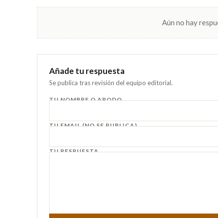
Aún no hay respue
Añade tu respuesta
Se publica tras revisión del equipo editorial.
TU NOMBRE O APODO
TU EMAIL (NO SE PUBLICA)
TU RESPUESTA