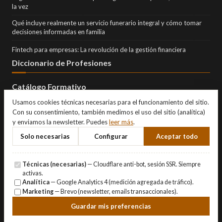
la vez
Qué incluye realmente un servicio funerario integral y cómo tomar
decisiones informadas en familia
Fintech para empresas: La revolución de la gestión financiera
Diccionario de Profesiones
Catálogo Formativo
Usamos cookies técnicas necesarias para el funcionamiento del sitio.
Con su consentimiento, también medimos el uso del sitio (analítica)
y enviamos la newsletter. Puedes
leer más
.
Solo necesarias
Configurar
Aceptar todo
Técnicas (necesarias)
— Cloudflare anti-bot, sesión SSR. Siempre
activas.
Analítica
— Google Analytics 4 (medición agregada de tráfico).
Marketing
— Brevo (newsletter, emails transaccionales).
© Copyright 2026 Eternity Investments SL · Todos los derechos
Guardar mis preferencias
reservados.
Aviso Legal
·
Privacidad
·
Cookies
·
Gestionar cookies
.