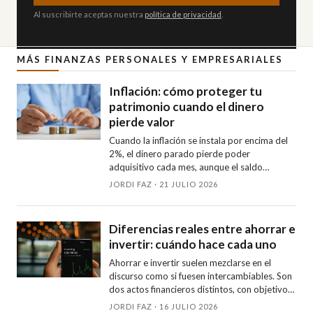
Al suscribirte aceptas nuestra
política de privacidad
.
MÁS FINANZAS PERSONALES Y EMPRESARIALES
Inflación: cómo proteger tu
patrimonio cuando el dinero
pierde valor
Cuando la inflación se instala por encima del
2%, el dinero parado pierde poder
adquisitivo cada mes, aunque el saldo
bancario no baje. Repaso qué activos
JORDI FAZ · 21 JULIO 2026
protegen de verdad, cuáles solo lo hacen a
medias y cómo estructurar una cartera con
lógica anti-inflación.
Diferencias reales entre ahorrar e
invertir: cuándo hace cada uno
Ahorrar e invertir suelen mezclarse en el
discurso como si fuesen intercambiables. Son
dos actos financieros distintos, con objetivos,
plazos y riesgos diferentes. Aclarar cuál toca
JORDI FAZ · 16 JULIO 2026