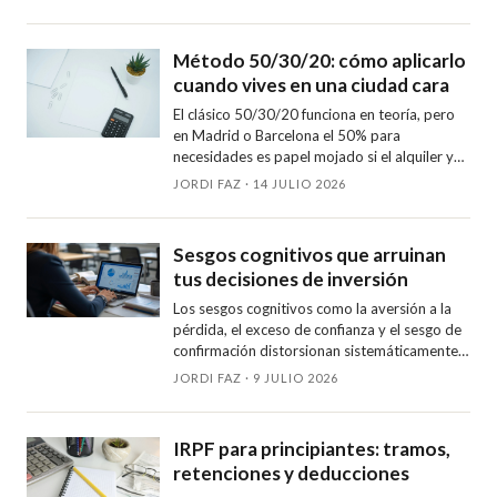
en cada momento es la primera decisión seria
de cualquier planificación personal.
Método 50/30/20: cómo aplicarlo
cuando vives en una ciudad cara
El clásico 50/30/20 funciona en teoría, pero
en Madrid o Barcelona el 50% para
necesidades es papel mojado si el alquiler ya
se lleva casi la mitad del sueldo. Repaso
JORDI FAZ · 14 JULIO 2026
adaptación realista, hoja de presupuesto y los
errores más habituales.
Sesgos cognitivos que arruinan
tus decisiones de inversión
Los sesgos cognitivos como la aversión a la
pérdida, el exceso de confianza y el sesgo de
confirmación distorsionan sistemáticamente
las decisiones de inversión. Aprende a
JORDI FAZ · 9 JULIO 2026
identificarlos y a diseñar un proceso que los
neutralice.
IRPF para principiantes: tramos,
retenciones y deducciones