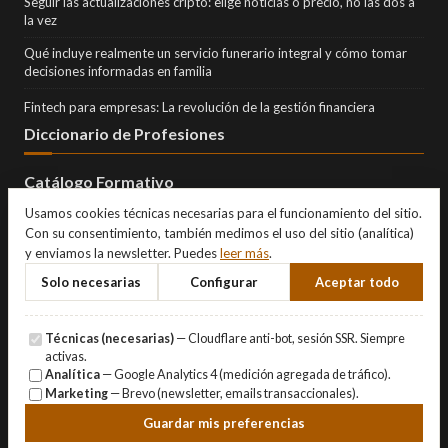
Seguir las actualizaciones cripto: elige noticias o precio, no las dos a
la vez
Qué incluye realmente un servicio funerario integral y cómo tomar
decisiones informadas en familia
Fintech para empresas: La revolución de la gestión financiera
Diccionario de Profesiones
Catálogo Formativo
Usamos cookies técnicas necesarias para el funcionamiento del sitio.
Con su consentimiento, también medimos el uso del sitio (analítica)
y enviamos la newsletter. Puedes
leer más
.
Solo necesarias
Configurar
Aceptar todo
Técnicas (necesarias)
— Cloudflare anti-bot, sesión SSR. Siempre
activas.
Analítica
— Google Analytics 4 (medición agregada de tráfico).
Marketing
— Brevo (newsletter, emails transaccionales).
© Copyright 2026 Eternity Investments SL · Todos los derechos
Guardar mis preferencias
reservados.
Aviso Legal
·
Privacidad
·
Cookies
·
Gestionar cookies
.