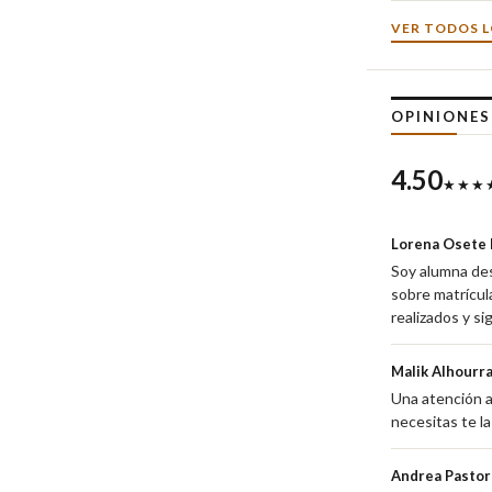
VER TODOS L
OPINIONE
4.50
★★★
Lorena Osete 
Soy alumna desd
sobre matrícul
realizados y s
Malik Alhourra
Una atención a
necesitas te la
Andrea Pastor