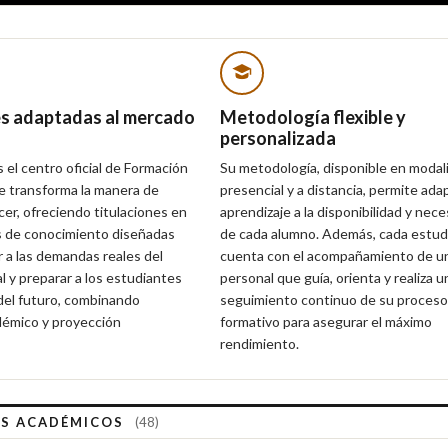
es adaptadas al mercado
Metodología flexible y
personalizada
l centro oficial de Formación
Su metodología, disponible en modal
e transforma la manera de
presencial y a distancia, permite adap
cer, ofreciendo titulaciones en
aprendizaje a la disponibilidad y nec
s de conocimiento diseñadas
de cada alumno. Además, cada estud
 a las demandas reales del
cuenta con el acompañamiento de un
l y preparar a los estudiantes
personal que guía, orienta y realiza u
 del futuro, combinando
seguimiento continuo de su proceso
démico y proyección
formativo para asegurar el máximo
rendimiento.
S ACADÉMICOS
(48)