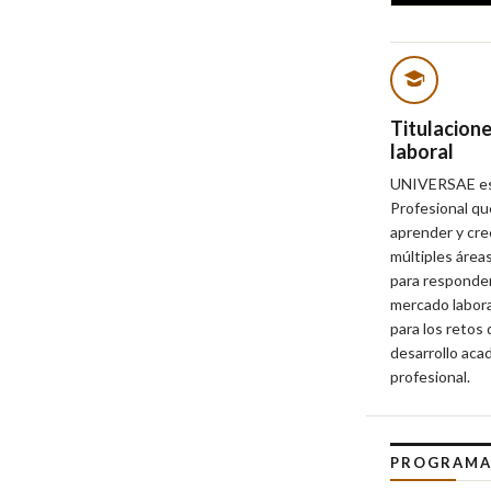
Titulacion
laboral
UNIVERSAE es e
Profesional qu
aprender y cre
múltiples área
para responder
mercado labora
para los retos
desarrollo aca
profesional.
PROGRAMA