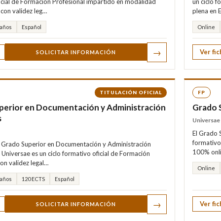
icial de Formación Profesional impartido en modalidad
un ciclo f
con validez leg…
plena en 
 años
Español
Online
→
Ver fic
SOLICITAR INFORMACIÓN
TITULACIÓN OFICIAL
FP
perior en Documentación y Administración
Grado 
s
Universae
El Grado 
formativo
El Grado Superior en Documentación y Administración
100% onli
 Universae es un ciclo formativo oficial de Formación
on validez legal…
Online
 años
120 ECTS
Español
→
Ver fic
SOLICITAR INFORMACIÓN