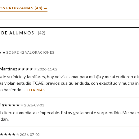
OS PROGRAMAS (48) →
S DE ALUMNOS
(42)
★★
SOBRE 42 VALORACIONES
Martínez
★★★★
★
2026-11-02
e su inicio y familiares, hoy volví a llamar para mi hija y me atendieron 
as y plan estudio TCAE, previos cualquier duda, con exactitud y mucha i
igo haciendo…
LEER MÁS
in
★★★★
★
2026-09-01
l cliente inmediata e impecable. Estoy gratamente sorprendido. Me ha e
 dan.
★★★★
★
2026-07-02