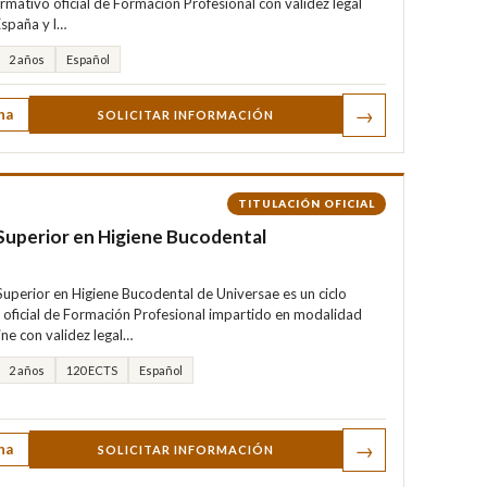
ormativo oficial de Formación Profesional con validez legal
España y l…
2 años
Español
→
ha
SOLICITAR INFORMACIÓN
TITULACIÓN OFICIAL
Superior en Higiene Bucodental
Superior en Higiene Bucodental de Universae es un ciclo
 oficial de Formación Profesional impartido en modalidad
ne con validez legal…
2 años
120 ECTS
Español
→
ha
SOLICITAR INFORMACIÓN