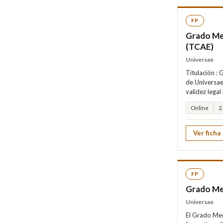
FP
Grado Med
(TCAE)
Universae
Titulación :
de Universae
validez legal
Online
2
Ver ficha
FP
Grado Me
Universae
El Grado Med