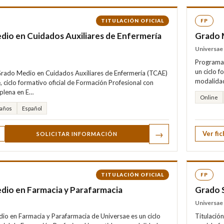
TITULACIÓN OFICIAL
FP
io en Cuidados Auxiliares de Enfermería
Grado 
Universae
Programa 
un ciclo f
 Grado Medio en Cuidados Auxiliares de Enfermería (TCAE)
modalidad
, ciclo formativo oficial de Formación Profesional con
 plena en E…
Online
 años
Español
→
Ver fic
SOLICITAR INFORMACIÓN
TITULACIÓN OFICIAL
FP
dio en Farmacia y Parafarmacia
Grado S
Universae
io en Farmacia y Parafarmacia de Universae es un ciclo
Titulació