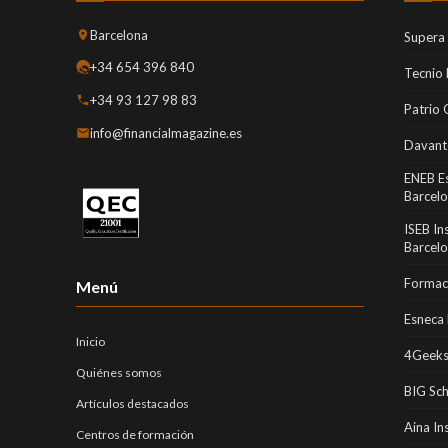
Barcelona
Supera
+34 654 396 840
Tecnio
+34 93 127 98 83
Patrio 
info@financialmagazine.es
Davant
ENEB E
Barcel
ISEB In
Barcel
Formaci
Menú
Esneca 
Inicio
4Geeks
Quiénes somos
BIG Sc
Artículos destacados
Aina In
Centros de formación