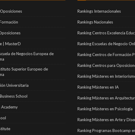
 Oposiciones
Rankings Internacionales
 Formación
Rankings Nacionales
Oposiciones
Ranking Centros Excelencia Educ
e | MasterD
Ranking Escuelas de Negocio Onl
scuela de Negocios Europea de
Ranking Centros de Formación P
ona
Ranking Centros para Oposicion
stituto Superior Europeo de
ona
Ranking Másteres en Interiorism
ón Universitaria
Ranking Másteres en IA
Business School
Ranking Másteres en Arquitectu
 Academy
Ranking Másteres en Psicología
hool
Ranking Másteres en Arte y Dis
stitute
Ranking Programas Bootcamp en