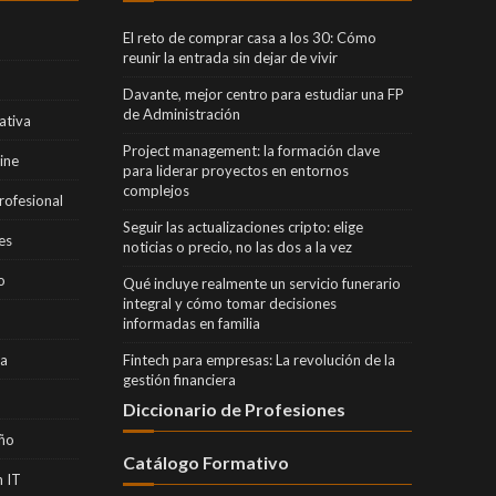
El reto de comprar casa a los 30: Cómo
reunir la entrada sin dejar de vivir
Davante, mejor centro para estudiar una FP
de Administración
ativa
Project management: la formación clave
ine
para liderar proyectos en entornos
complejos
rofesional
Seguir las actualizaciones cripto: elige
es
noticias o precio, no las dos a la vez
o
Qué incluye realmente un servicio funerario
integral y cómo tomar decisiones
informadas en familia
ra
Fintech para empresas: La revolución de la
gestión financiera
Diccionario de Profesiones
eño
Catálogo Formativo
 IT