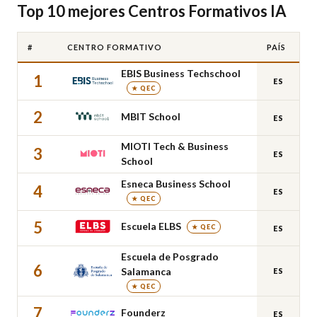
Top 10 mejores Centros Formativos IA
#
CENTRO FORMATIVO
PAÍS
EBIS Business Techschool
1
ES
★ QEC
2
MBIT School
ES
MIOTI Tech & Business
3
ES
School
Esneca Business School
4
ES
★ QEC
5
Escuela ELBS
★ QEC
ES
Escuela de Posgrado
6
Salamanca
ES
★ QEC
7
Founderz
ES