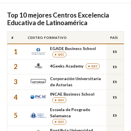
Top 10 mejores Centros Excelencia
Educativa de Latinoamérica
#
CENTRO FORMATIVO
PAÍS
EGADE Business School
1
ES
★ QEC
2
4Geeks Academy
★ QEC
ES
Corporación Universitaria
3
ES
de Asturias
INCAE Business School
4
ES
★ QEC
Escuela de Posgrado
5
Salamanca
ES
★ QEC
Pontificia Universidad