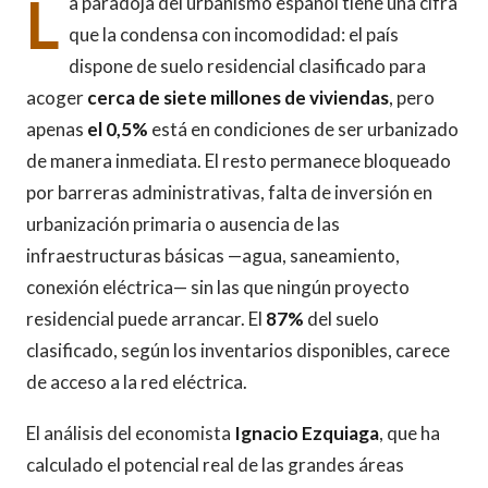
L
a paradoja del urbanismo español tiene una cifra
que la condensa con incomodidad: el país
dispone de suelo residencial clasificado para
acoger
cerca de siete millones de viviendas
, pero
apenas
el 0,5%
está en condiciones de ser urbanizado
de manera inmediata. El resto permanece bloqueado
por barreras administrativas, falta de inversión en
urbanización primaria o ausencia de las
infraestructuras básicas —agua, saneamiento,
conexión eléctrica— sin las que ningún proyecto
residencial puede arrancar. El
87%
del suelo
clasificado, según los inventarios disponibles, carece
de acceso a la red eléctrica.
El análisis del economista
Ignacio Ezquiaga
, que ha
calculado el potencial real de las grandes áreas