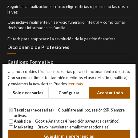
Seguir las actualizaciones cripto: elige noticias o precio, no las dos a
la vez
Qué incluye realmente un servicio funerario integral y cómo tomar
decisiones informadas en familia
Fintech para empresas: La revolución de la gestión financiera
Diccionario de Profesiones
Catálogo Formativo
Usamos cookies técnicas necesarias para el funcionamiento del sitio.
Con su consentimiento, también medimos el uso del sitio (analítica)
y enviamos la newsletter. Puedes
leer más
.
Solo necesarias
Configurar
Aceptar todo
Técnicas (necesarias)
— Cloudflare anti-bot, sesión SSR. Siempre
activas.
Analítica
— Google Analytics 4 (medición agregada de tráfico).
Marketing
— Brevo (newsletter, emails transaccionales).
© Copyright 2026 Eternity Investments SL · Todos los derechos
Guardar mis preferencias