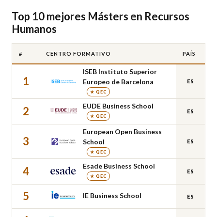
Top 10 mejores Másters en Recursos
Humanos
#
CENTRO FORMATIVO
PAÍS
ISEB Instituto Superior
1
Europeo de Barcelona
ES
★ QEC
EUDE Business School
2
ES
★ QEC
European Open Business
3
School
ES
★ QEC
Esade Business School
4
ES
★ QEC
5
IE Business School
ES