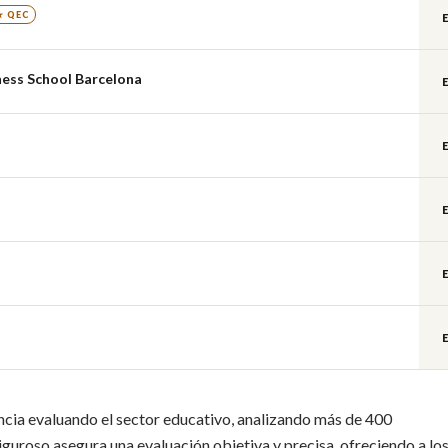
★ QEC
ness School Barcelona
cia evaluando el sector educativo, analizando más de 400
iguroso asegura una evaluación objetiva y precisa, ofreciendo a lo