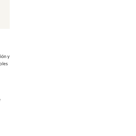
ión y
oles
e