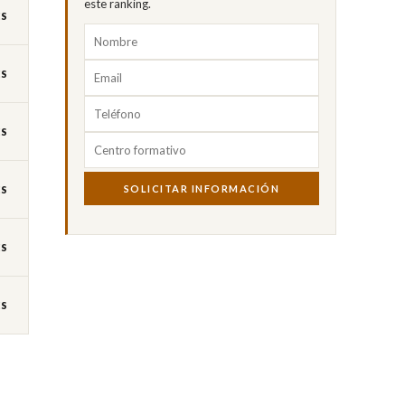
este ranking.
ES
ES
ES
SOLICITAR INFORMACIÓN
ES
ES
ES
s