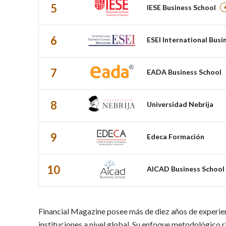
5
IESE Business School
6
ESEI International Busi
7
EADA Business School
8
Universidad Nebrija
9
Edeca Formación
10
AICAD Business School
Financial Magazine posee más de diez años de experien
instituciones a nivel global. Su enfoque metodológico r