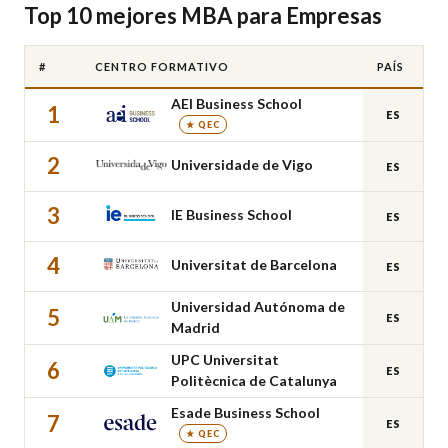
Top 10 mejores MBA para Empresas
#
CENTRO FORMATIVO
PAÍS
AEI Business School
1
ES
★ QEC
2
Universidade de Vigo
ES
3
IE Business School
ES
4
Universitat de Barcelona
ES
Universidad Autónoma de
5
ES
Madrid
UPC Universitat
6
ES
Politècnica de Catalunya
Esade Business School
7
ES
★ QEC