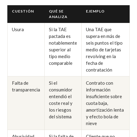
CUESTIÓN
QUÉ SE
EJEMPLO
ANALIZA
Usura
Si la TAE
Una TAE que
pactada es
supera en más de
notablemente
seis puntos el tipo
superior al
medio de tarjetas
tipo medio
revolving en la
comparable
fecha de
contratación
Falta de
Si el
Contrato con
transparencia
consumidor
información
entendió el
insuficiente sobre
coste real y
cuota baja,
los riesgos
amortización lenta
del sistema
y efecto bola de
nieve
Abusividad
Si la falta de
Cliente que no