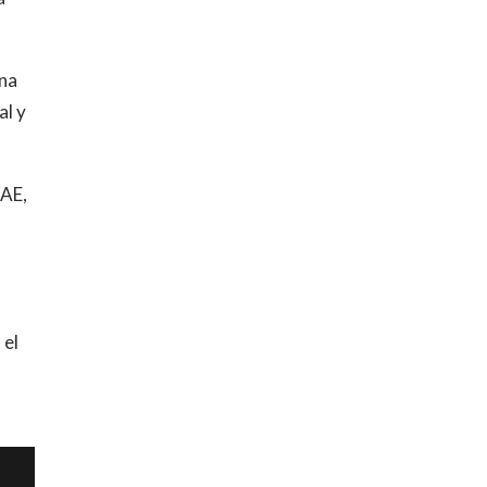
una
al y
TAE,
 el