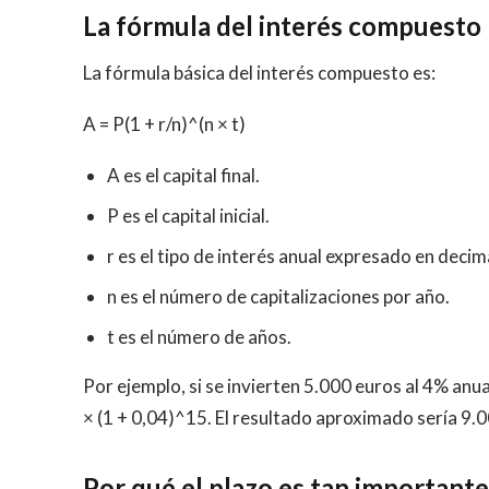
La fórmula del interés compuesto
La fórmula básica del interés compuesto es:
A = P(1 + r/n)^(n × t)
A es el capital final.
P es el capital inicial.
r es el tipo de interés anual expresado en decim
n es el número de capitalizaciones por año.
t es el número de años.
Por ejemplo, si se invierten 5.000 euros al 4% anua
× (1 + 0,04)^15. El resultado aproximado sería 9.0
Por qué el plazo es tan importante