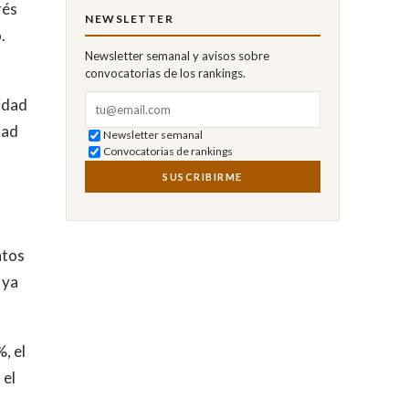
rés
NEWSLETTER
.
Newsletter semanal y avisos sobre
convocatorias de los rankings.
Correo electrónico
lidad
dad
Newsletter semanal
Convocatorias de rankings
SUSCRIBIRME
ntos
 ya
, el
 el