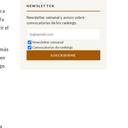
NEWSLETTER
ara
Newsletter semanal y avisos sobre
0 y
convocatorias de los rankings.
r el
Correo electrónico
Newsletter semanal
Convocatorias de rankings
 más
SUSCRIBIRME
ien
ge.
a