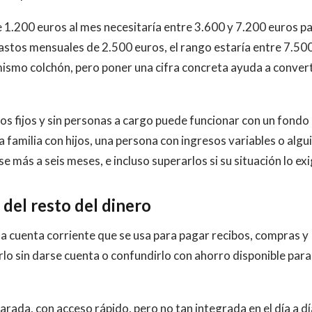
 1.200 euros al mes necesitaría entre 3.600 y 7.200 euros p
 gastos mensuales de 2.500 euros, el rango estaría entre 7.50
ismo colchón, pero poner una cifra concreta ayuda a converti
os fijos y sin personas a cargo puede funcionar con un fondo
familia con hijos, una persona con ingresos variables o algu
e más a seis meses, e incluso superarlos si su situación lo exi
del resto del dinero
a cuenta corriente que se usa para pagar recibos, compras y
arlo sin darse cuenta o confundirlo con ahorro disponible para
ada, con acceso rápido, pero no tan integrada en el día a dí