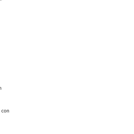
n
, con