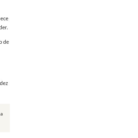
rece
der.
o de
idez
 a