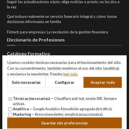
Seguir las actualizaciones cripto: elige noticias o precio, no las dos a
la vez
Qué incluye realmente un servicio funerario integral y cómo tomar
decisiones informadas en familia
Fintech para empresas: La revolución de la gestión financiera
Diccionario de Profesiones
Catálogo Formativo
Usamos cookies técnicas necesarias para el funcionamiento del sitio.
Con su consentimiento, también medimos el uso del sitio (analítica)
y enviamos la newsletter. Puedes
leer más
.
Solo necesarias
Configurar
Aceptar todo
Técnicas (necesarias)
— Cloudflare anti-bot, sesión SSR. Siempre
activas.
Analítica
— Google Analytics 4 (medición agregada de tráfico).
Marketing
— Brevo (newsletter, emails transaccionales).
© Copyright 2026 Eternity Investments SL · Todos los derechos
Guardar mis preferencias
reservados.
Aviso Legal
·
Privacidad
·
Cookies
·
Gestionar cookies
.