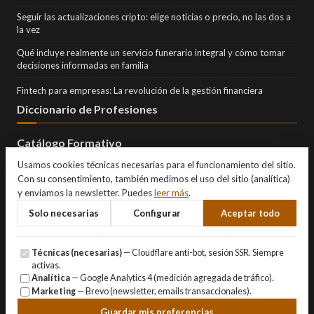
Seguir las actualizaciones cripto: elige noticias o precio, no las dos a
la vez
Qué incluye realmente un servicio funerario integral y cómo tomar
decisiones informadas en familia
Fintech para empresas: La revolución de la gestión financiera
Diccionario de Profesiones
Catálogo Formativo
Usamos cookies técnicas necesarias para el funcionamiento del sitio.
Con su consentimiento, también medimos el uso del sitio (analítica)
y enviamos la newsletter. Puedes
leer más
.
Solo necesarias
Configurar
Aceptar todo
Técnicas (necesarias)
— Cloudflare anti-bot, sesión SSR. Siempre
activas.
Analítica
— Google Analytics 4 (medición agregada de tráfico).
Marketing
— Brevo (newsletter, emails transaccionales).
© Copyright 2026 Eternity Investments SL · Todos los derechos
Guardar mis preferencias