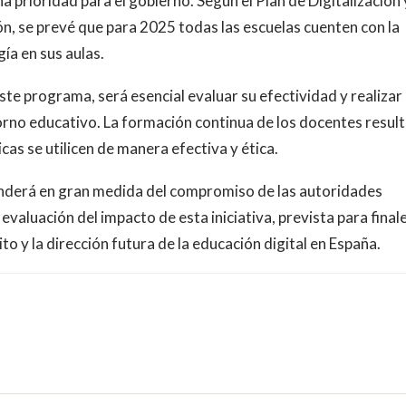
a prioridad para el gobierno. Según el Plan de Digitalización 
n, se prevé que para 2025 todas las escuelas cuenten con la
ía en sus aulas.
te programa, será esencial evaluar su efectividad y realizar
orno educativo. La formación continua de los docentes resul
cas se utilicen de manera efectiva y ética.
nderá en gran medida del compromiso de las autoridades
valuación del impacto de esta iniciativa, prevista para final
o y la dirección futura de la educación digital en España.