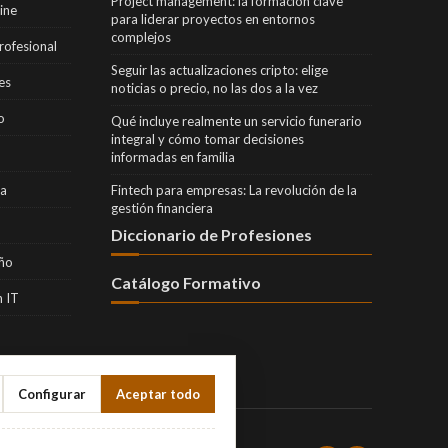
Project management: la formación clave
ine
para liderar proyectos en entornos
complejos
rofesional
Seguir las actualizaciones cripto: elige
es
noticias o precio, no las dos a la vez
o
Qué incluye realmente un servicio funerario
integral y cómo tomar decisiones
informadas en familia
ra
Fintech para empresas: La revolución de la
gestión financiera
Diccionario de Profesiones
eño
Catálogo Formativo
 IT
Configurar
Aceptar todo