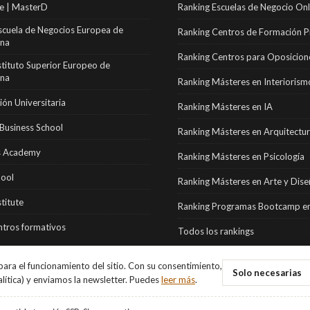
e | MasterD
Ranking Escuelas de Negocio Onl
scuela de Negocios Europea de
Ranking Centros de Formación P
ona
Ranking Centros para Oposicion
stituto Superior Europeo de
ona
Ranking Másteres en Interiorism
ón Universitaria
Ranking Másteres en IA
Business School
Ranking Másteres en Arquitectu
 Academy
Ranking Másteres en Psicología
hool
Ranking Másteres en Arte y Dis
stitute
Ranking Programas Bootcamp en
tros formativos
Todos los rankings
ara el funcionamiento del sitio. Con su consentimiento,
Solo necesarias
alítica) y enviamos la newsletter. Puedes
leer más
.