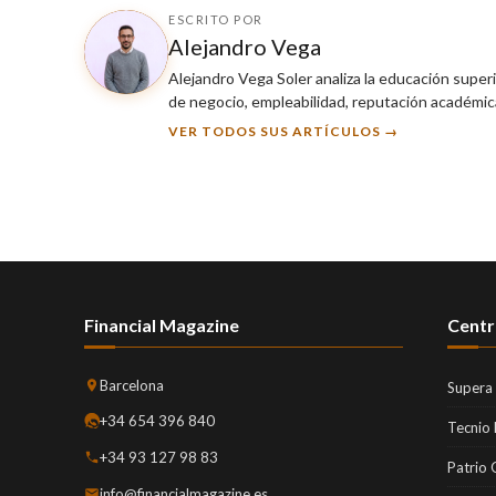
ESCRITO POR
Alejandro Vega
Alejandro Vega Soler analiza la educación super
de negocio, empleabilidad, reputación académica
VER TODOS SUS ARTÍCULOS →
Financial Magazine
Centr
Barcelona
Supera
+34 654 396 840
Tecnio
+34 93 127 98 83
Patrio 
info@financialmagazine.es