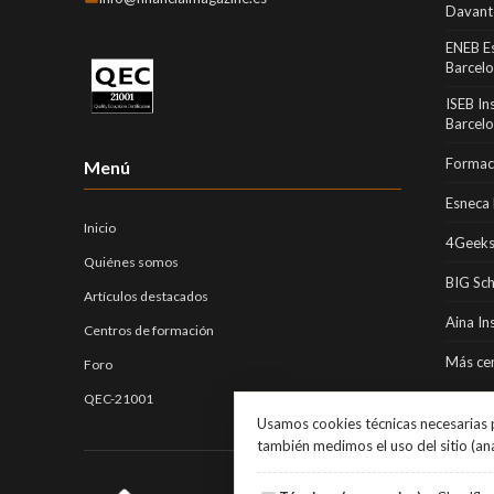
Davant
ENEB E
Barcel
ISEB In
Barcel
Formaci
Menú
Esneca 
Inicio
4Geeks
Quiénes somos
BIG Sc
Artículos destacados
Aina In
Centros de formación
Más cen
Foro
QEC-21001
Usamos cookies técnicas necesarias p
también medimos el uso del sitio (an