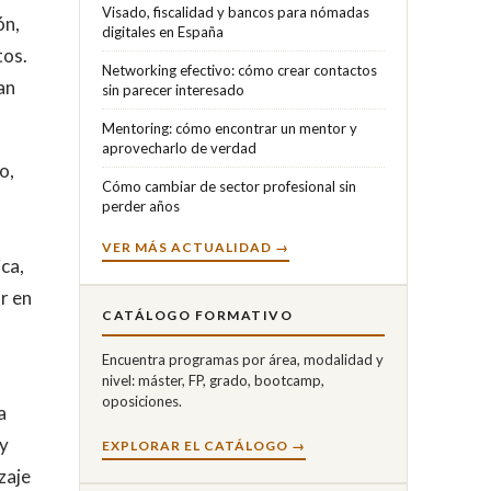
Visado, fiscalidad y bancos para nómadas
ón,
digitales en España
tos.
Networking efectivo: cómo crear contactos
an
sin parecer interesado
Mentoring: cómo encontrar un mentor y
aprovecharlo de verdad
o,
Cómo cambiar de sector profesional sin
perder años
VER MÁS ACTUALIDAD →
ca,
r en
CATÁLOGO FORMATIVO
Encuentra programas por área, modalidad y
nivel: máster, FP, grado, bootcamp,
oposiciones.
a
 y
EXPLORAR EL CATÁLOGO →
zaje