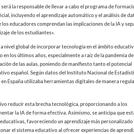
, será la responsable de llevar a cabo el programa de formaci
icial, incluyendo el aprendizaje automático y el análisis de da
 los educadores comprendan las implicaciones de la IA y sep
izaje de los estudiantes».
a a nivel global de incorporar tecnología en el ámbito educativ
 en los últimos años, especialmente a raíz de la pandemia de
zación de las aulas, poniendo de manifiesto tanto el potencial
tivo español. Según datos del Instituto Nacional de Estadísti
 en España utilizaba herramientas digitales de manera regula
ivo reducir esta brecha tecnológica, proporcionando a los
entar la IA de forma efectiva. Asimismo, se anticipa que est
educativas, favoreciendo un aprendizaje más personalizado
cionar el sistema educativo al ofrecer experiencias de aprendi