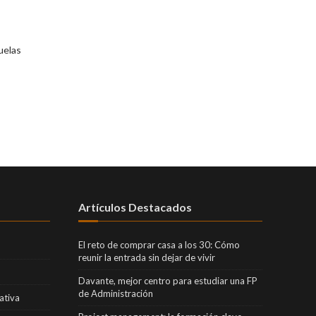
uelas
Artículos Destacados
El reto de comprar casa a los 30: Cómo
reunir la entrada sin dejar de vivir
Davante, mejor centro para estudiar una FP
de Administración
ativa