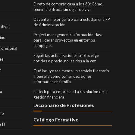
El reto de comprar casa a los 30: Cómo
reunir la entrada sin dejar de vivir
Davante, mejor centro para estudiar una FP
de Administración
ativa
Project management: la formación clave
ine
para liderar proyectos en entornos
complejos
rofesional
Seguir las actualizaciones cripto: elige
es
noticias o precio, no las dos a la vez
o
Qué incluye realmente un servicio funerario
integral y cómo tomar decisiones
informadas en familia
ra
Fintech para empresas: La revolución de la
gestión financiera
Diccionario de Profesiones
eño
Catálogo Formativo
 IT