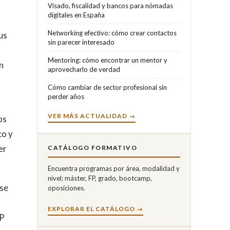
Visado, fiscalidad y bancos para nómadas
digitales en España
Networking efectivo: cómo crear contactos
us
sin parecer interesado
Mentoring: cómo encontrar un mentor y
n
aprovecharlo de verdad
Cómo cambiar de sector profesional sin
perder años
VER MÁS ACTUALIDAD →
os
co y
er
CATÁLOGO FORMATIVO
Encuentra programas por área, modalidad y
nivel: máster, FP, grado, bootcamp,
ese
oposiciones.
EXPLORAR EL CATÁLOGO →
FP