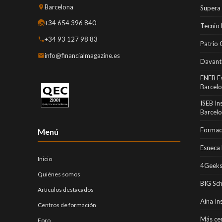
Barcelona
Supera
+34 654 396 840
Tecnio
+34 93 127 98 83
Patrio 
info@financialmagazine.es
Davant
ENEB E
Barcel
ISEB In
Barcel
Formaci
Menú
Esneca 
Inicio
4Geeks
Quiénes somos
BIG Sc
Artículos destacados
Aina In
Centros de formación
Más cen
Foro