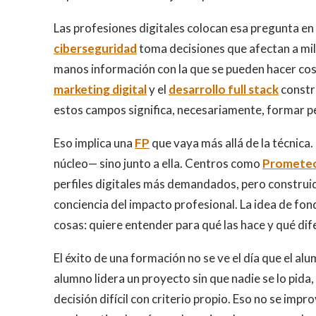
Las profesiones digitales colocan esa pregunta en 
ciberseguridad
toma decisiones que afectan a mil
manos información con la que se pueden hacer cosas
marketing digital
y el
desarrollo full stack
constru
estos campos significa, necesariamente, formar pe
Eso implica una
FP
que vaya más allá de la técnica.
núcleo— sino junto a ella. Centros como
Promete
perfiles digitales más demandados, pero construi
conciencia del impacto profesional. La idea de fo
cosas: quiere entender para qué las hace y qué dif
El éxito de una formación no se ve el día que el a
alumno lidera un proyecto sin que nadie se lo pid
decisión difícil con criterio propio. Eso no se impr