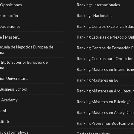
 Oposiciones
Rankings Internacionales
 Formación
Rankings Nacionales
Oposiciones
Ranking Centros Excelencia Educ
e | MasterD
Ranking Escuelas de Negocio Onl
scuela de Negocios Europea de
Ranking Centros de Formación P
ona
Ranking Centros para Oposicion
stituto Superior Europeo de
ona
Ranking Másteres en Interiorism
ón Universitaria
Ranking Másteres en IA
Business School
Ranking Másteres en Arquitectu
 Academy
Ranking Másteres en Psicología
hool
Ranking Másteres en Arte y Dis
stitute
Ranking Programas Bootcamp en
tros formativos
Todos los rankings