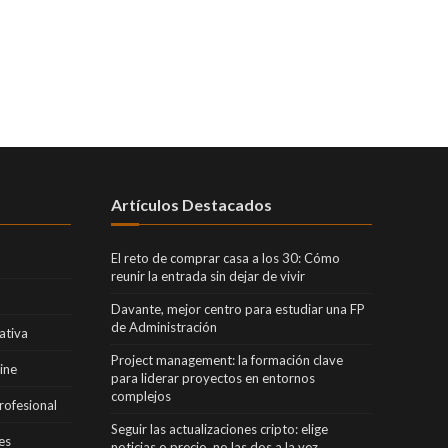
Artículos Destacados
El reto de comprar casa a los 30: Cómo
reunir la entrada sin dejar de vivir
Davante, mejor centro para estudiar una FP
de Administración
ativa
Project management: la formación clave
ine
para liderar proyectos en entornos
complejos
rofesional
Seguir las actualizaciones cripto: elige
es
noticias o precio, no las dos a la vez