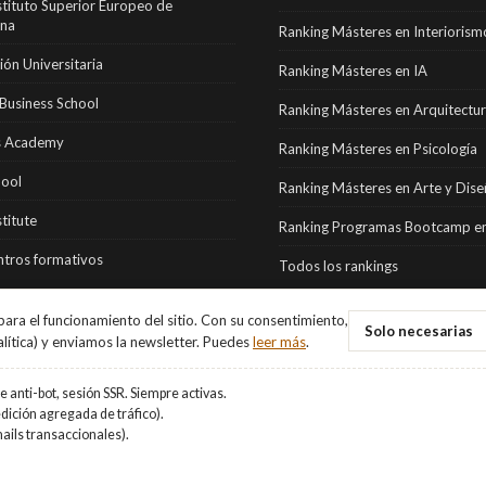
stituto Superior Europeo de
ona
Ranking Másteres en Interiorism
ón Universitaria
Ranking Másteres en IA
Business School
Ranking Másteres en Arquitectu
 Academy
Ranking Másteres en Psicología
hool
Ranking Másteres en Arte y Dis
stitute
Ranking Programas Bootcamp en
tros formativos
Todos los rankings
ara el funcionamiento del sitio. Con su consentimiento,
Solo necesarias
alítica) y enviamos la newsletter. Puedes
leer más
.
 anti-bot, sesión SSR. Siempre activas.
ición agregada de tráfico).
ails transaccionales).