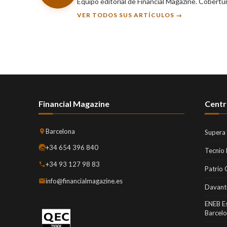
Equipo editorial de Financial Magazine. Cobertu
VER TODOS SUS ARTÍCULOS →
Financial Magazine
Centr
Barcelona
Supera
+34 654 396 840
Tecnio
+34 93 127 98 83
Patrio 
info@financialmagazine.es
Davant
ENEB E
Barcel