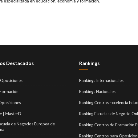
ra especializada en educación, economía y formación.
os Destacados
Rankings
 Oposiciones
Rankings Internacionales
 Formación
Rankings Nacionales
Oposiciones
Ranking Centros Excelencia Educ
e | MasterD
Ranking Escuelas de Negocio Onl
scuela de Negocios Europea de
Ranking Centros de Formación P
ona
Ranking Centros para Oposicion